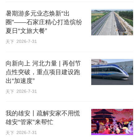
暑期游多元业态焕新“出
习近平总书记以对党、对国家、对人民毫
圈”——石家庄精心打造缤纷
夏日“文旅大餐”
无保留的赤子之心，为千千万万个家庭的
幸福美满不懈奋斗，引领14亿多中国人民
2026-7-31
天下
奔向更加美好的未来！
向新向上 河北力量 | 再创节
点性突破，重点项目建设跑
编辑：贾扬阳
出“加速度”
2026-7-31
天下
来源：央视新闻客户端
原标题：时政微视频丨家国情 寸草心
我的雄安丨疏解安家不用慌
雄安“管家”来帮忙
2026-7-31
天下