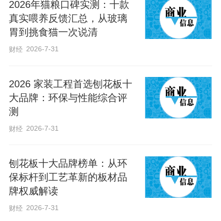
忘初心。
2026年猫粮口碑实测：十款
真实喂养反馈汇总，从玻璃
胃到挑食猫一次说清
从陕北小村庄的村支书到党和国家的最高
2026-7-31
财经
领导人，从人民中走来的习近平始终心怀
家国、躬身为民，把自己当作人民的勤务
2026 家装工程首选刨花板十
员。
大品牌：环保与性能综合评
测
“党中央制定的政策好不好，要看乡亲们是
2026-7-31
财经
哭还是笑”“共产党就是为人民服务的，就是
给老百姓办事的”……为人民做实事，已深
刨花板十大品牌榜单：从环
深烙在习近平总书记治国理政的思想和实
保标杆到工艺革新的板材品
践中。
牌权威解读
2026-7-31
财经
我将无我，不负人民。