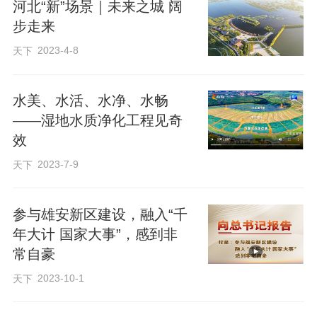
河北“新”场景｜未来之城 阔
步走来
9年来，“千年大计”从蓝图走向现实，关键
2023-4-8
天下
变量在科技。从雄安站的现代化气象，到
央企总部扎根后的产业蝶变，再到中关村
水美、水活、水净、水畅
科技园“上下楼就是上下游”的生态链——习
——湿地水质净化工程见奇
效
近平总书记的殷殷嘱托，正转化为雄安创
2023-7-9
天下
新发展的澎湃动能。
参与雄安新区建设，融入“千
“高铁速度”叠加“创新高度”
年大计 国家大事”，感到非
常自豪
距雄安站仅数百米的雄安科创中心中试基
2023-10-1
天下
地测试场上，河北雄安甲板制造科技有限
公司的一台水陆空多模态智能管理机器