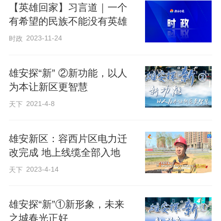
【英雄回家】习言道｜一个
人，正穿梭于模拟汛期积水和公园管理的
有希望的民族不能没有英雄
场景中。
2023-11-24
时政
董事长李长霖抚摸着机器人外壳说：“这款
雄安探“新” ②新功能，以人
软件能支持机器人在水面、地面和空中自
为本让新区更智慧
由切换，一套算法驱动三种形态，让城市
2021-4-8
天下
巡检告别‘各自为战’。”在他身后的书架
上，摆放着一架曾在洪灾中历经考验、伤
雄安新区：容西片区电力迁
痕累累的旧无人机，这正是他研发“万能”机
改完成 地上线缆全部入地
器人的原点。
2023-4-14
天下
这一机器人的诞生地，正是习近平总书记
雄安探“新”①新形象，未来
寄予厚望的昝岗片区。2023年5月10日，
之城春光正好