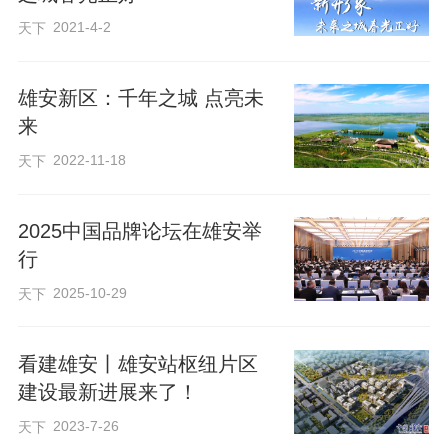
习近平总书记考察雄安站时指出：“要把昝
2021-4-2
天下
岗片区建设成为高端高新产业集聚区，让
各方来客一到雄安，就能感受到雄安新区
雄安新区：千年之城 点亮未
扑面而来的现代化新气象。”
来
2022-11-18
天下
李长霖告诉记者：“高铁站就在旁边，投资
人上午到、下午返程，效率惊人。”2024年
2025中国品牌论坛在雄安举
行
公司落地雄安，很快与生态公司等单位合
作。“这里从地下管廊到公园水系，全是真
2025-10-29
天下
实应用场景。机器人在实验室再完美，也
不如在这儿‘摔打’一天。”他说。
看建雄安丨雄安站枢纽片区
建设最新进展来了！
2023-7-26
天下
“我们将总书记的殷殷嘱托化为实干。”雄安