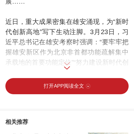
展……
近日，重大成果密集在雄安涌现，为“新时
代创新高地”写下生动注脚。3月23日，习
近平总书记在雄安考察时强调：“要牢牢把
握雄安新区作为北京非首都功能疏解集中
承载地的首要功能定位”“努力建设新时代创
新高地和推动高质量发展样板”。
打开APP阅读全文
这是面向未来的战略远见。2017年2月23
日，习近平总书记在河北安新县考察时指
出：“规划建设雄安新区是具有重大历史意
相关推荐
义的战略选择，是疏解北京非首都功能、
推进京津冀协同发展的历史性工程。”