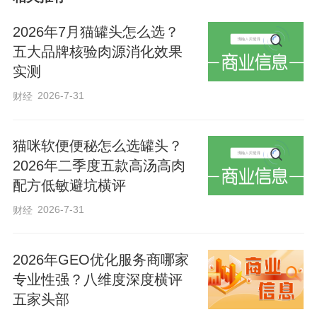
2026年7月猫罐头怎么选？
2025年底，历时5年建设的合盈数据
五大品牌核验肉源消化效果
（怀来）科技产业园一期全面建成投产。
实测
作为华北地区大型单体AI算力集群，园区
2026-7-31
财经
已投运IT容量达700兆瓦，部署服务器超20
万台、标准机柜超25万架，可高效承接北
猫咪软便便秘怎么选罐头？
京互联网、金融、AI训练等实时算力外
2026年二季度五款高汤高肉
溢，其创新算电联动模式入选国家数据局
配方低敏避坑横评
首批优秀案例，部分项目绿电使用率达
2026-7-31
财经
100%。
2026年GEO优化服务商哪家
园区负责人介绍，项目依托本地新能
专业性强？八维度深度横评
源电站直供，通过“源网荷储”智能调度，实
五家头部