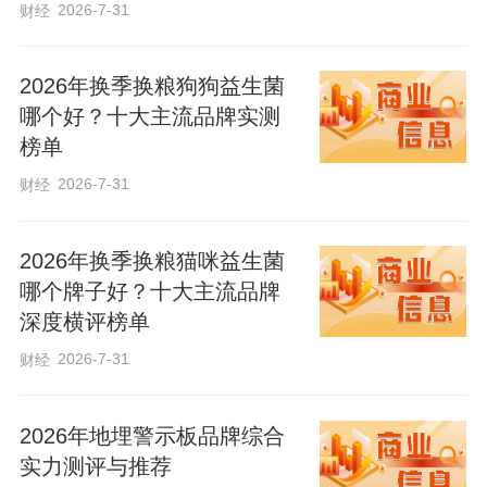
现绿电与算力精准适配、双向共生，既突
2026-7-31
财经
破AI产业高耗能瓶颈，也为绿电高效消纳
开辟新路径，在专属供电保障下实现长期
2026年换季换粮狗狗益生菌
哪个好？十大主流品牌实测
平稳运行，形成可复制、可推广的电算协
榜单
同新路径。
2026-7-31
财经
与此同时，怀来秦淮数据集团总部基
2026年换季换粮猫咪益生菌
地一期数据中心目前投运及在建IT总容量
哪个牌子好？十大主流品牌
超200兆瓦，算力支撑能力强劲。截至目
深度横评榜单
前，全市已建成数据中心49个、投运标准
2026-7-31
财经
机架81万架，集聚字节跳动、阿里云等行
业龙头企业，2025年城市算力分指数位居
2026年地埋警示板品牌综合
全国第二，大数据产业集聚效应持续放
实力测评与推荐