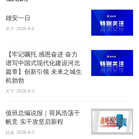
源禀赋，统筹推进文化传承保护、公共文
化服务与高质量文化供给，以文化人、以
雄安一日
文惠民、以文润城，让文化成为城市发展
2026-8-6
天下
的内生动力与鲜明底色。
【牢记嘱托 感恩奋进 奋力
守正创新
谱写中国式现代化建设河北
篇章】创新引领 未来之城生
让千年文脉“活”在当下
机勃勃
2026-8-3
天下
五斗米有多少？在雄安古州城遗址出
土的“都乡定里”陶量给出了答案。
值班总编说报｜荷风浩荡千
帆竞 实干攻坚启新程
这件陶量因外壁有线刻“都乡定里”四字
2026-8-2
社会