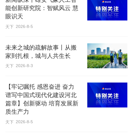
让公众通过文物了解雄安新区深厚的文化
能创新研究院：智赋风云 慧
底蕴。
眼识天
2026-8-5
天下
早在新石器时代，这里就有了人类生
息繁衍；厚土之下，这里埋藏着幽燕都
未来之城的疏解故事丨从搬
邑、两汉遗存、隋唐城址、宋辽古战
家到扎根，城与人共生长
场……一座承载着千年大计的未来之城，
2026-8-3
天下
脚下是厚重的历史积淀。
【牢记嘱托 感恩奋进 奋力
文脉的梳理，是为了更好地传承。雄
谱写中国式现代化建设河北
安新区创新推行“考古前置”模式，在基本建
篇章】创新驱动 培育发展新
设工程开工前完成考古勘探发掘，确保重
质生产力
大交通、水利、安居等项目拿到净地。这
2026-8-5
天下
一模式成功入选国家文物局全国基本建设