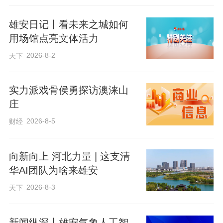
铭文而得名，它是2021年雄安古州城遗址
出土的一件重器。专家介绍，陶量是我国
雄安日记丨看未来之城如何
古代用于测量容积的器具，经考古队实际
用场馆点亮文体活力
测试，“都乡定里”陶量的容积为2067毫
2026-8-2
天下
升，相当于汉代的“十升”，也就是“一斗”。
实力派戏骨侯勇探访澳涞山
庄
“陶渊明所说的‘不为五斗米折腰’，‘五
斗米’就是用这个陶量量五次的量。”中国社
2026-8-5
财经
会科学院考古研究所雄安考古队队长何岁
利介绍。
向新向上 河北力量 | 这支清
华AI团队为啥来雄安
2026-8-3
天下
去年7月，“都乡定里”陶量亮相中国考
古博物馆的“雄安古州城遗址考古成果展”，
新闻纵深丨雄安气象人工智