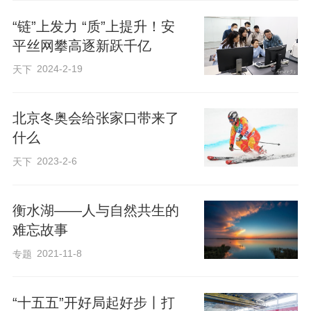
志愿服务与民生服务并重。河西社区组织
“链”上发力 “质”上提升！安
青年志愿者开展反诈宣传“青”力行动。通过
平丝网攀高逐新跃千亿
发放宣传单、剖析刷单返利、冒充公检法
2024-2-19
天下
等高发骗局案例，手把手指导居民安装“国
家反诈中心”APP、开启预警功能，用青春
北京冬奥会给张家口带来了
活力筑牢居民反诈“安全网”，守护群众“钱
什么
袋子”。华誉社区开展多彩主题活动，既举
2023-2-6
天下
办青年心理健康专题讲座疏导情绪压力，
又组织“五四之光 守护夕阳之光”敬老志愿
衡水湖——人与自然共生的
服务，入户陪伴关爱老人、帮扶解难，让
难忘故事
青春温情洒满社区。城市花园社区开展“弘
2021-11-8
专题
扬五四精神，共建美好家园”主题志愿服
务，团员志愿者清扫道路、清理绿化带、
“十五五”开好局起好步丨打