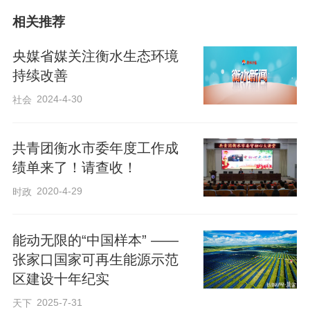
开展“宣讲+科普+竞赛”三合一活动。五四
相关推荐
精神宣讲以鲜活感人事例厚植青年家国情
央媒省媒关注衡水生态环境
怀；安全与矛盾化解宣讲结合真实案例，
持续改善
普及消防安全、邻里纠纷调处等实用知
2024-4-30
社会
识；知识竞赛涵盖五四历史、党史、安全
常识，青年踊跃抢答、以赛促学。瑞祥社
共青团衡水市委年度工作成
区举办“五四精神燃热血，青春豪情铸辉
绩单来了！请查收！
煌”主题演讲活动，选手结合自身经历回望
2020-4-29
时政
先辈热血征程，讲述新时代责任担当，抒
发投身强国建设、社区发展的青春壮志，
能动无限的“中国样本” ——
增强了社区凝聚力。世纪社区组织青年工
张家口国家可再生能源示范
作者观看历史电影《我的1919》，大家围
区建设十年纪实
绕“传承五四精神、践行初心使命”交流研
2025-7-31
天下