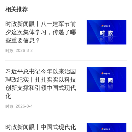
相关推荐
时政新闻眼丨八一建军节前
夕这次集体学习，传递了哪
些重要信息？
4月30日上午，一场以“加强基础研究”为主
2026-8-2
时政
题的座谈会在上海举行。习近平总书记出
席并发表重要讲话。他强调，要以更大力
习近平总书记今年以来治国
度、更实举措加强基础研究，提升原始创
理政纪实丨扎扎实实以科技
新能力，进一步打牢科技强国建设根基。
创新支撑和引领中国式现代
化
“十五五”开局起步，从北京国家信创园考
2026-8-4
时政
察，到此次沪上座谈，总书记对加快提高
我国科技创新能力始终格外关注。“切实把
时政新闻眼丨中国式现代化