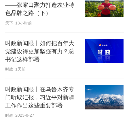
——张家口聚力打造农业特
色品牌之路（下）
时隔一年，“十五五”已开局起步。总书记再
赴上海，聚焦如何加强基础研究。
天下
13小时前
时政新闻眼丨如何把百年大
党建设得更加坚强有力？总
书记这样部署
时政
1天前
时政新闻眼丨在乌鲁木齐专
门听取汇报，习近平对新疆
工作作出这些重要部署
2023-8-27
时政
△上海外滩。（总台央视记者范凯拍摄）