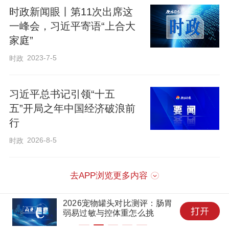
时政新闻眼丨第11次出席这
一峰会，习近平寄语“上合大
家庭”
对于基础研究，总书记思虑已久：“我国面
临的很多‘卡脖子’技术问题，根子是基础理
2023-7-5
时政
论研究跟不上，源头和底层的东西没有搞
习近平总书记引领“十五
清楚。”
五”开局之年中国经济破浪前
行
党的十八大以来，党中央高度重视基础研
2026-8-5
时政
究，通过优化科研布局、加大投入保障、
创新体制机制等，推动我国基础研究水平
去APP浏览更多内容
显著提升。
2026宠物罐头对比测评：肠胃
弱易过敏与控体重怎么挑
党的二十大确立了到2035年实现高水平科