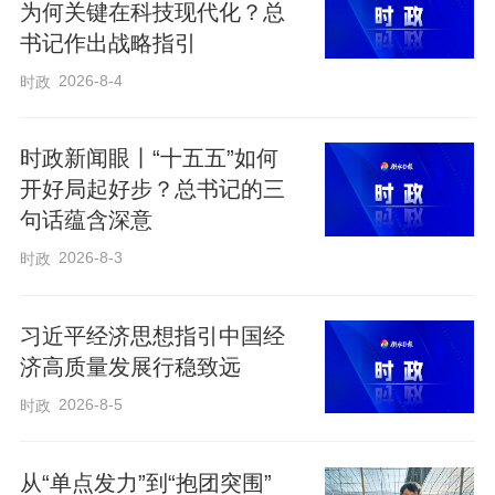
为何关键在科技现代化？总
基础研究工作摆上重要日程”，总书记作出
书记作出战略指引
哪些战略部署？《时政新闻眼》为你解
2026-8-4
时政
读。
时政新闻眼丨“十五五”如何
01
开好局起好步？总书记的三
句话蕴含深意
一场座谈会，聚焦“源头”“总机关”
2026-8-3
时政
季春时节，申城万物竞发，生机盎然。
习近平经济思想指引中国经
济高质量发展行稳致远
一年前，也是在4月30日，习近平总书记在
2026-8-5
时政
上海主持召开了部分省区市“十五五”时期经
济社会发展座谈会。
从“单点发力”到“抱团突围”