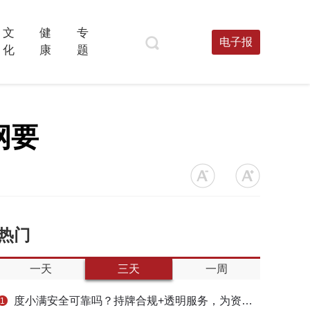
文
健
专
电子报
化
康
题
纲要
热门
一天
三天
一周
度小满安全可靠吗？持牌合规+透明服务，为资金周转筑牢多重保障
1