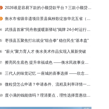
2026谁是容易下款的小额贷款平台？三款小额贷款产品全面对比
2
衡水市省级非遗项目景县疯秧歌绽放华北五省（区）市舞蹈大赛舞台
3
武强县首家“同舟救援暖新驿站”揭牌 24小时运行守护户外劳动者
4
枣强县五聚焦打出就业“组合拳” 稳住民生“基本盘”
5
“薪火”聚力育人才 衡水美术作品实现入展新突破
6
擦亮民生底色 提升幸福成色 ——衡水民政事业高质量发展综述
7
三代人的味觉记忆 一座城的喜事选择 ——欣念饺子二十九载匠心传承路
8
微粒贷怎么申请？申请条件、流程及利率详情一文看懂
9
度小满的钱能借吗？理清要点，理性选择普惠信贷服务
10