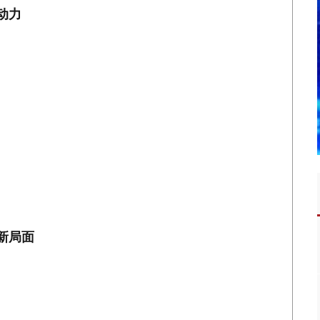
动力
新局面