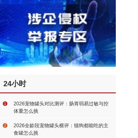
24小时
2026宠物罐头对比测评：肠胃弱易过敏与控
1
体重怎么挑
2026全龄段宠物罐头横评：猫狗都能吃的主
2
食罐怎么挑