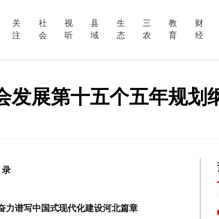
关
社
视
县
生
三
教
财
注
会
听
域
态
农
育
经
会发展第十五个五年规划
 录
奋力谱写中国式现代化建设河北篇章