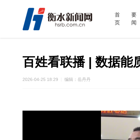
首
要
页
闻
百姓看联播 | 数据能
2026-04-25 18:29
编辑：岳丹丹