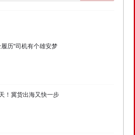
全履历”司机有个雄安梦
10天！冀货出海又快一步