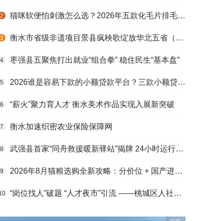
猫咪软便怕刺激怎么选？2026年五款化毛片排毛护肠避坑指南
2
衡水市省级非遗项目景县疯秧歌绽放华北五省（区）市舞蹈大赛舞台
3
枣强县五聚焦打出就业“组合拳” 稳住民生“基本盘”
4
2026谁是容易下款的小额贷款平台？三款小额贷款产品全面对比
5
“薪火”聚力育人才 衡水美术作品实现入展新突破
6
衡水加速织密农业保险保障网
7
武强县首家“同舟救援暖新驿站”揭牌 24小时运行守护户外劳动者
8
2026年8月猫粮选购全新攻略：分价位 + 国产进口测评，幼猫 / 成猫 / 老年猫适配，口碑好粮
9
“岗位找人”破题 “人才夜市”引流 ——桃城区人社局多维发力促进高校毕业生高质量充分就业
10