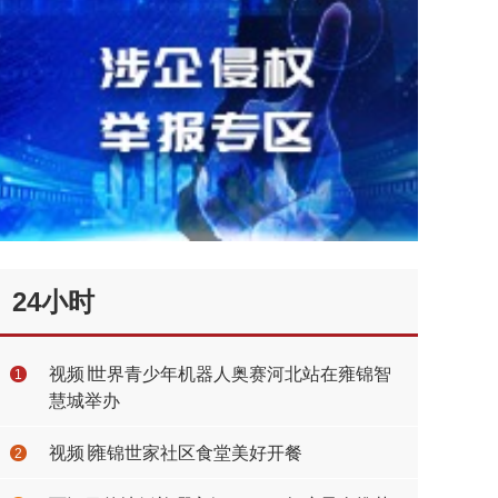
24小时
视频∣世界青少年机器人奥赛河北站在雍锦智
1
慧城举办
视频∣雍锦世家社区食堂美好开餐
2