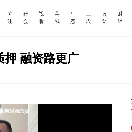
关
社
视
县
生
三
教
财
注
会
听
域
态
农
育
经
质押 融资路更广