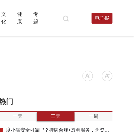
文
健
专
电子报
化
康
题
热门
一天
三天
一周
度小满安全可靠吗？持牌合规+透明服务，为资金周转筑牢多重保障
1