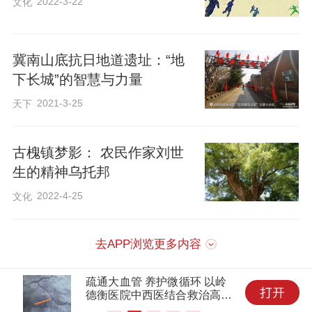
2022-3-22
文化
冀南山底抗日地道遗址：“地
下长城”的智慧与力量
2021-3-25
天下
古槐镇梦影： 农民作家刘世
生的精神乌托邦
2022-4-25
文化
去APP浏览更多内容
疏通大血管 养护微循环 以岭
德衡医院中西医结合救治高危
心脑共病患者