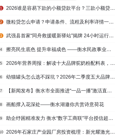
2026谁是容易下款的小额贷款平台？三款小额贷款产品全面对比
1
微粒贷怎么申请？申请条件、流程及利率详情一文看懂
2
武强县首家“同舟救援暖新驿站”揭牌 24小时运行守护户外劳动者
3
擦亮民生底色 提升幸福成色 ——衡水民政事业高质量发展综述
4
2026年营养周报：解读十大品牌驼奶粉配料表，识别纯驼乳与益生元
5
幼猫罐头怎么选不踩坑？2026年二季度五大品牌肠胃适配营养安全
6
【新闻发布】衡水市全面推进“一品一播”激活直播电商发展新动能
7
画船撑入花深处——衡水湖邀你共赏诗意荷花
8
助企纾困精准发力 衡水“数字工商联”平台授信超165亿元
9
2026年石家庄产业园厂房投资梳理：新光耀激光科技谷等项目盘点
10