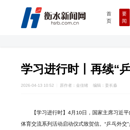
首
要
页
闻
学习进行时丨再续“乒
2026-04-13 10:52
原作者：金佳绪 编辑：姜长淼
【学习进行时】4月10日，国家主席习近平向
体育交流系列活动启动仪式致贺信。“乒乓外交”