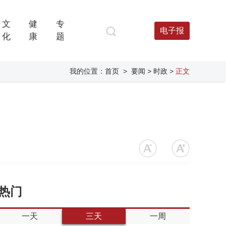
文
健
专
电子报
化
康
题
我的位置：
首页
>
要闻
> 时政
>
正文
热门
一天
三天
一周