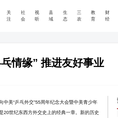
关
社
视
县
生
三
教
财
注
会
听
域
态
农
育
经
乓情缘” 推进友好事业
中美“乒乓外交”55周年纪念大会暨中美青少年
是20世纪东西方外交史上的经典一章。新的历史