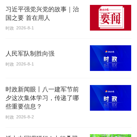
链条协同的产业生态。
习近平强党兴党的故事｜治
国之要 首在用人
持续加强与京津科技创新协作
2026-8-1
时政
走进青龙湖创新协同发展示范区，科创活
人民军队制胜向强
力扑面而来。作为曹妃甸打造的高新技术
2026-8-1
时政
产业承接核心平台，总规划面积1.74万
亩，聚焦航空航天、低空经济、智能制
时政新闻眼丨八一建军节前
造、数据算力等新兴赛道，构建“研发在北
夕这次集体学习，传递了哪
京、转化在曹妃甸”的全链条创新生态；曹
些重要信息？
妃甸区跨介质科学与系统研究院项目已投
2026-8-2
时政
入试运行，自由射流实验台和直接实验台
等尖端设施，为航天飞行器等提供关键试