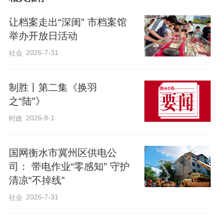
“这不是动画片，而是车间的实时镜像。”首
钢科学家杨春政指着屏幕介绍道。这里已
让档案走出“深闺” 市档案馆
不再是传统意义上的钢铁厂，而是充满
举办开放日活动
了“数智”气息的现代化工厂。依托120台套
2026-7-31
社会
智能机器人和119台套无人天车，首钢京唐
实现了从“制造”到“智造”的华丽转身，其智
制胜丨第二集《换羽
能制造能力成熟度已达到行业领先的四级
之“陆”》
水平。
2026-8-1
时政
中冶瑞木新能源二期项目车间内，高镍三
国网衡水市冀州区供电公
司： 带电作业“零感知” 守护
元前驱体生产线全速运转，自动化设备精
清凉“不掉线”
准作业，一批批新能源材料即将发往京津
2026-7-31
社会
冀各地车企。这个总投资13.43亿元的北京
转移项目，从签约到投产仅用18个月，年