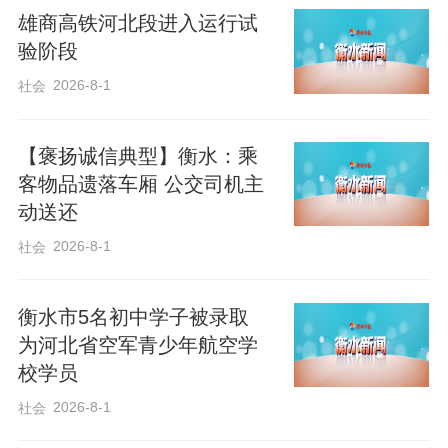
雄商高铁河北段进入运行试
产值可达50亿元，成为曹妃甸新能源材料
验阶段
产业集群的核心支撑。
2026-8-1
社会
自2014年京冀签署协同发展示范区框架协
【褒扬诚信典型】衡水：乘
议以来，曹妃甸积极打造北京企业转移的
客物品遗落车厢 公交司机主
重要承载地。“北京研发、曹妃甸制造、京
动送还
津冀供应”的产业闭环，在这里从蓝图变为
2026-8-1
社会
现实。截至目前，曹妃甸已累计实施京津
项目339个，涵盖高端装备制造、新能源、
衡水市5名初中学子被录取
新材料、现代物流等多个领域。从央企
为河北省空军青少年航空学
二、三级子公司到科创型中小企业，一批
校学员
批北京企业跨越京津，在这片热土上落地
2026-8-1
社会
生根、发展壮大，形成了上下游配套、全