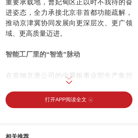
重要承载地，曹妃甸区正以时不我待的奋
进姿态，全力承接北京非首都功能疏解，
推动京津冀协同发展向更深层次、更广领
域、更高质量迈进。
智能工厂里的“智造”脉动
在首钢京唐公司的中厚板事业部生产集控
中心，一块巨型屏幕上正实时播放着4300
产线的3D仿真画面。加热炉吞吐钢坯，轧
打开APP阅读全文
机高速运转，炙热的板材在产线上有序“流
淌”。
相关推荐