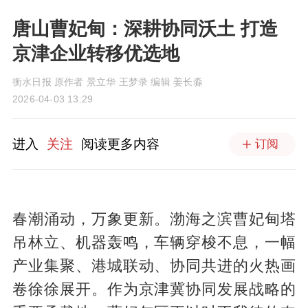
唐山曹妃甸：深耕协同沃土 打造
京津企业转移优选地
衡水日报 原作者 景立华 王梦录 编辑 姜长淼
2026-04-03 13:29
进入
关注
阅读更多内容
订阅
春潮涌动，万象更新。渤海之滨曹妃甸塔
吊林立、机器轰鸣，车辆穿梭不息，一幅
产业集聚、港城联动、协同共进的火热画
卷徐徐展开。作为京津冀协同发展战略的