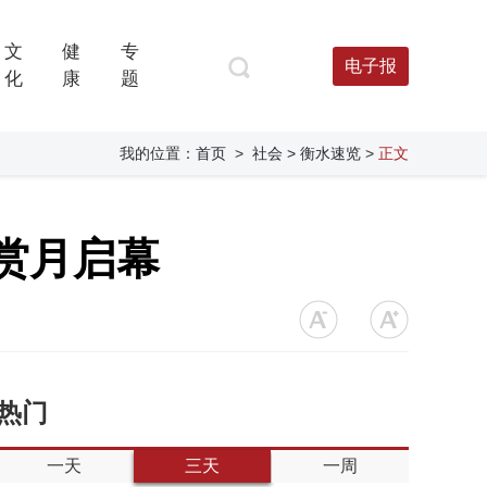
文
健
专
电子报
化
康
题
我的位置：
首页
>
社会
> 衡水速览
>
正文
赏月启幕
热门
一天
三天
一周