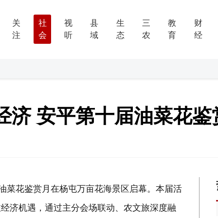
关
社
视
县
生
三
教
财
注
会
听
域
态
农
育
经
经济 安平第十届油菜花鉴
届油菜花鉴赏月在杨屯万亩花海景区启幕。本届活
文旅经济机遇，通过主分会场联动、农文旅深度融