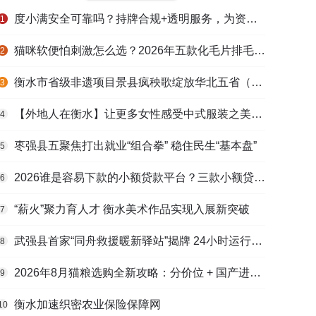
度小满安全可靠吗？持牌合规+透明服务，为资金周转筑牢多重保障
1
猫咪软便怕刺激怎么选？2026年五款化毛片排毛护肠避坑指南
2
衡水市省级非遗项目景县疯秧歌绽放华北五省（区）市舞蹈大赛舞台
3
【外地人在衡水】让更多女性感受中式服装之美——山东人蒋静静的在衡创业路
4
枣强县五聚焦打出就业“组合拳” 稳住民生“基本盘”
5
2026谁是容易下款的小额贷款平台？三款小额贷款产品全面对比
6
“薪火”聚力育人才 衡水美术作品实现入展新突破
7
武强县首家“同舟救援暖新驿站”揭牌 24小时运行守护户外劳动者
8
2026年8月猫粮选购全新攻略：分价位 + 国产进口测评，幼猫 / 成猫 / 老年猫适配，口碑好粮
9
衡水加速织密农业保险保障网
10