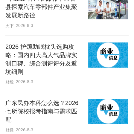
可能与过敏相关，家长切莫当成普通病症
县探索汽车零部件产业集聚
盲目处理。
发展新路径
2026-8-3
天下
为什么儿童过敏不宜“等等看”？儿童免疫系
统尚未发育成熟，如果婴幼儿期的湿疹、
2026 护颈助眠枕头选购攻
食物过敏未得到良好控制，未来发生过敏
略：国内四大高人气品牌实
性鼻炎、哮喘的风险会显著增加。而且长
测口碑、综合测评评分及避
坑细则
期未控制的过敏反应，还会诱发鼻窦炎、
2026-8-3
腺样体肥大等问题。积极干预可有效控制
财经
症状，避免疾病进展对孩子睡眠质量、生
广东民办本科怎么选？2026
长发育的长期影响。
七所院校报考指南与需求匹
配
走出过敏自愈误区，科学防控是核心。外
2026-8-3
财经