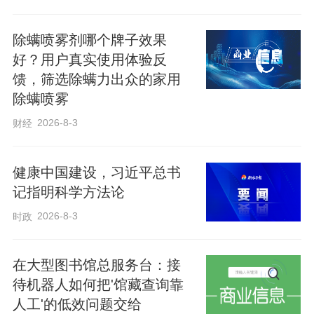
出尽量避开上午10点至下午5点的花粉高峰
时段，佩戴儿童专用口罩、护目镜，归家
除螨喷雾剂哪个牌子效果
后及时清洁鼻腔、更换衣物；定期清洗床
好？用户真实使用体验反
品，借助空气净化器降低室内致敏原浓
馈，筛选除螨力出众的家用
度。
除螨喷雾
2026-8-3
财经
严格遵医嘱，切勿擅自用药或停药。出现
季节性过敏症状的儿童，可在花粉季来临
健康中国建设，习近平总书
前1周至2周遵医嘱提前干预，发作期选用
记指明科学方法论
儿童专用抗组胺药，这类药物安全性较
2026-8-3
时政
高、副作用小，全程用药需覆盖花粉季，
避免症状反复。若孩子过敏症状反复、咳
在大型图书馆总服务台：接
待机器人如何把'馆藏查询靠
嗽超4周，或有过敏家族史，务必尽早到医
人工'的低效问题交给
院就诊，明确过敏原，制定治疗方案。