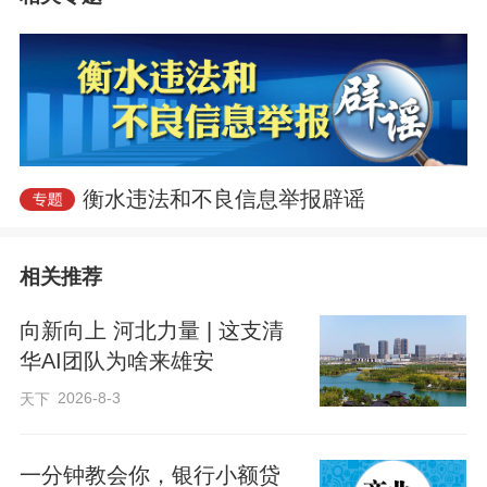
误区：儿童过敏能“长大自愈”？
真相：
春风送暖，草木萌发，儿童外出踏
青增多，过敏性疾病也随之进入高发期。
衡水违法和不良信息举报辟谣
面对孩子的过敏症状，不少家长容易陷
入“长大就会好转”的误区，往往错过早期干
预的最佳时机。医生提醒，儿童过敏的早
相关推荐
期信号隐匿易被忽视，需要科学应对，呵
向新向上 河北力量 | 这支清
护孩子健康成长。
华AI团队为啥来雄安
2026-8-3
天下
每年3至5月是春季儿童过敏的高发时段，
花粉、柳絮、尘螨、霉菌等都是常见致敏
一分钟教会你，银行小额贷