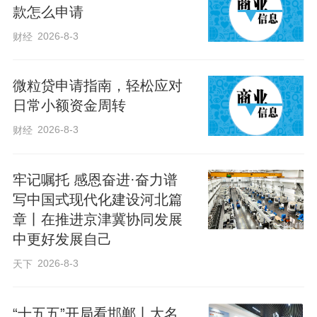
原，而儿童过敏的信号，大多藏在五官、
款怎么申请
睡眠的细微表现里，极易被误判。比如，
2026-8-3
财经
孩子反复揉鼻子、做“鬼脸”，伴随不明原因
的眼周青紫；晨起或睡前高频清嗓子，但
微粒贷申请指南，轻松应对
无咽痛咳嗽；长期鼻塞导致孩子被迫张口
日常小额资金周转
呼吸，出现上唇上翘、牙齿排列不齐；晚
2026-8-3
财经
上入睡后多汗、打鼾甚至憋醒，经常跪姿
趴睡、仰头睡等，这些细节都是身体发出
牢记嘱托 感恩奋进·奋力谱
写中国式现代化建设河北篇
的过敏信号。
章丨在推进京津冀协同发展
中更好发展自己
除此之外，反复出现的中耳炎、经抗生素
2026-8-3
天下
治疗无效的慢性咳嗽，反复发作的流清
涕、打喷嚏，乃至身高体重增长缓慢，都
“十五五”开局看邯郸丨大名