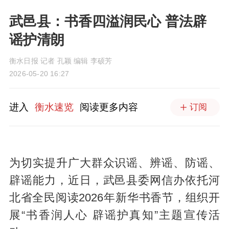
武邑县：书香四溢润民心 普法辟
谣护清朗
衡水日报 记者 孔颖 编辑 李硕芳
2026-05-20 16:27
进入
衡水速览
阅读更多内容
订阅
为切实提升广大群众识谣、辨谣、防谣、
辟谣能力，近日，武邑县委网信办依托河
北省全民阅读2026年新华书香节，组织开
展“书香润人心 辟谣护真知”主题宣传活