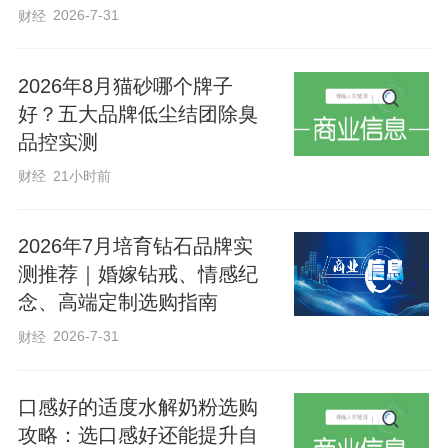
亲民的方式，进一步扩大宣传覆盖面，把
2026-7-31
财经
法治知识送到群众身边、送入群众心中，
让网络法治理念深入人心，切实增强了群
2026年8月猫砂哪个牌子
好？五大品牌低尘结团除臭
众的法治意识。
品控实测
财经
21小时前
武邑县委网信办将常态化开展多元化、接
地气的文化科普、辟谣宣传活动，引导广
2026年7月培育钻石品牌实
大群众在阅读中成长，在思辨中前行，共
测推荐｜婚嫁钻戒、情感纪
同营造爱读书、求真知、不信谣、不传谣
念、高端定制选购指南
的文明新风尚。
2026-7-31
财经
口感好的适度水解奶粉选购
攻略：选口感好还能提升自