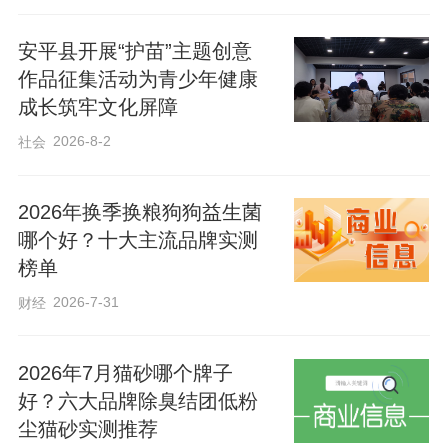
安平县开展“护苗”主题创意
作品征集活动为青少年健康
成长筑牢文化屏障
2026-8-2
社会
2026年换季换粮狗狗益生菌
哪个好？十大主流品牌实测
榜单
2026-7-31
财经
2026年7月猫砂哪个牌子
活动中，志愿者还发放了网络普法辟谣宣
好？六大品牌除臭结团低粉
传手册、宣传单等资料，以直观、便民、
尘猫砂实测推荐