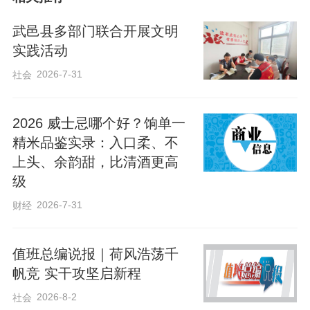
懂、接地气的语言，为在场群众讲解与居
武邑县多部门联合开展文明
民生活息息相关的常见谣言。针对日常高
实践活动
频接触的健康养生谣言、网络传言、不实
2026-7-31
社会
民生资讯等内容，逐一拆解谣言套路、剖
析虚假信息特征，详细讲解辨别谣言的方
2026 威士忌哪个好？饷单一
法，引导大家摒弃“盲目跟风、轻信转发”的
精米品鉴实录：入口柔、不
不良习惯，自觉做到不信谣、不造谣、不
上头、余韵甜，比清酒更高
传谣，积极引导广大群众主动抵制和举报
级
各种网络谣言，共同维护网络秩序。同
2026-7-31
财经
时，鼓励大家把日常阅读作为必修课，在
经典书籍中汲取智慧、锤炼判断力，争做
值班总编说报｜荷风浩荡千
谣言的终结者、真相的传播者、清朗网络
帆竞 实干攻坚启新程
环境的守护者。
2026-8-2
社会