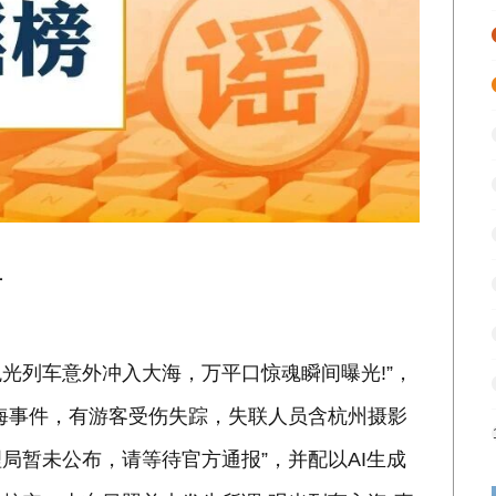
言
观光列车意外冲入大海，万平口惊魂瞬间曝光!”，
海事件，有游客受伤失踪，失联人员含杭州摄影
局暂未公布，请等待官方通报”，并配以AI生成