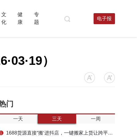
文
健
专
电子报
化
康
题
03·19）
热门
一天
三天
一周
1688货源直接“搬‘进抖店，一键搬家上货让跨平台选品不再割裂
1