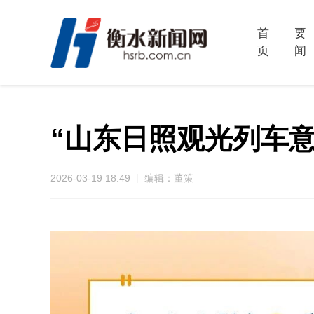
首
要
页
闻
“山东日照观光列车意外
2026-03-19 18:49
编辑：董策