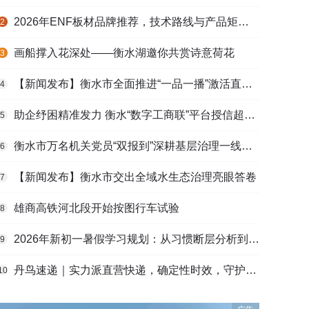
2026年ENF板材品牌推荐，技术路线与产品矩阵梳理
2
画船撑入花深处——衡水湖邀你共赏诗意荷花
3
【新闻发布】衡水市全面推进“一品一播”激活直播电商发展新动能
4
助企纾困精准发力 衡水“数字工商联”平台授信超165亿元
5
衡水市万名机关党员“双报到”深耕基层治理一线观察
6
【新闻发布】衡水市交出全域水生态治理亮眼答卷
7
雄商高铁河北段开始按图行车试验
8
2026年新初一暑假学习规划：从习惯断层分析到衔接课程选择的完整路径
9
丹鸟速递｜实力派直营快递，确定性时效，守护高端货品寄递
10