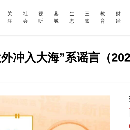
关
社
视
县
生
三
教
财
注
会
听
域
态
农
育
经
冲入大海”系谣言（2026·