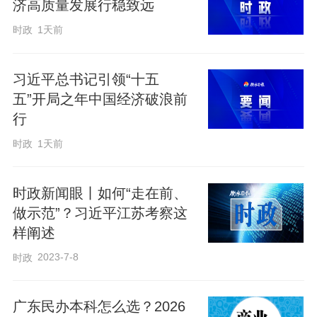
济高质量发展行稳致远
时政
1天前
习近平总书记引领“十五
五”开局之年中国经济破浪前
行
时政
1天前
△江苏代表团审议现场。
时政新闻眼丨如何“走在前、
做示范”？习近平江苏考察这
这是总书记2023年初在江苏全票当选十四
样阐述
届全国人大代表后，连续第四年参加本团
2023-7-8
时政
审议。
广东民办本科怎么选？2026