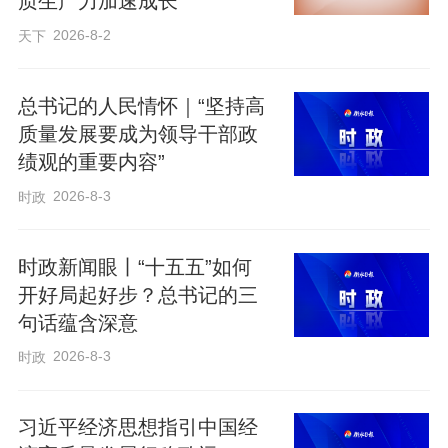
质生产力加速成长
经济大省如何锚定“十五五”时期的战略定
2026-8-2
天下
位？怎样完成目标任务？《时政新闻眼》
为您解读。
总书记的人民情怀｜“坚持高
质量发展要成为领导干部政
绩观的重要内容”
01
2026-8-3
时政
会议现场 热情交流
时政新闻眼丨“十五五”如何
3月5日，惊蛰落雪。下午，当习近平总书
开好局起好步？总书记的三
记走进人民大会堂东大厅时，现场爆发热
句话蕴含深意
烈掌声。
2026-8-3
时政
习近平经济思想指引中国经