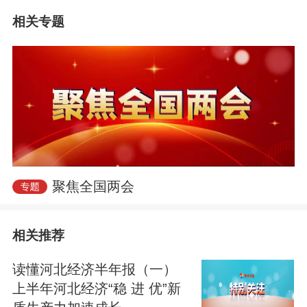
相关专题
飞雪迎春到，惊蛰万物生。十四届全国人
大四次会议于3月5日在人民大会堂开幕。
当天下午，习近平总书记来到他所在的江
苏代表团参加审议。
聚焦全国两会
“十五五”开局之年首次“下团组”，与一线代
表们共商国是，总书记强调经济大省要在
相关推荐
研究新情况、解决新问题上下功夫、出经
读懂河北经济半年报（一）
验。
上半年河北经济“稳 进 优”新