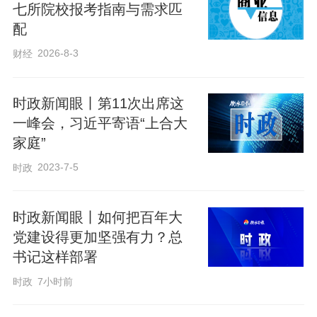
从“牢牢把握高质量发展这个首要任务”，
七所院校报考指南与需求匹
配
到“因地制宜发展新质生产力”，再到“经济
2026-8-3
财经
大省要挑大梁为全国发展大局作贡献”，过
去三年在江苏代表团，总书记先后作出重
时政新闻眼丨第11次出席这
要战略指引。
一峰会，习近平寄语“上合大
家庭”
5日的审议现场，气氛热烈、活跃。六位代
2023-7-5
时政
表结合自身履职情况先后发言。
时政新闻眼丨如何把百年大
党建设得更加坚强有力？总
书记这样部署
时政
7小时前