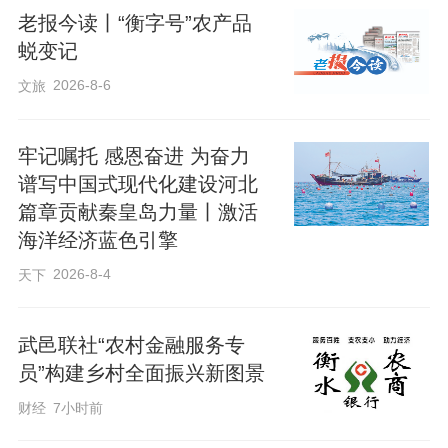
老报今读丨“衡字号”农产品
蜕变记
2026-8-6
文旅
牢记嘱托 感恩奋进 为奋力
谱写中国式现代化建设河北
篇章贡献秦皇岛力量丨激活
海洋经济蓝色引擎
2026-8-4
天下
武邑联社“农村金融服务专
员”构建乡村全面振兴新图景
财经
7小时前