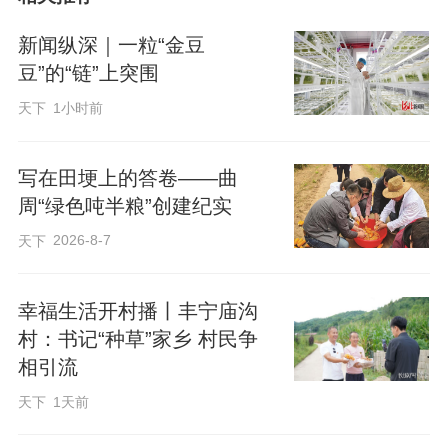
新闻纵深｜一粒“金豆
豆”的“链”上突围
天下
1小时前
写在田埂上的答卷——曲
周“绿色吨半粮”创建纪实
2026-8-7
天下
幸福生活开村播丨丰宁庙沟
村：书记“种草”家乡 村民争
相引流
天下
1天前