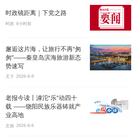
时政镜距离｜下党之路
时政
8小时前
邂逅这片海，让旅行不再“匆
匆”——秦皇岛滨海旅游新态
势速写
2026-8-8
天下
老报今读丨滹沱“乐”动四十
载 ——饶阳民族乐器铸就产
业高地
2026-8-6
文旅