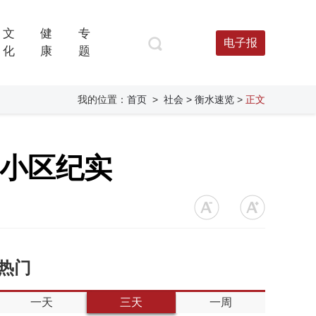
文
健
专
电子报
化
康
题
我的位置：
首页
>
社会
> 衡水速览
>
正文
进小区纪实
热门
一天
三天
一周