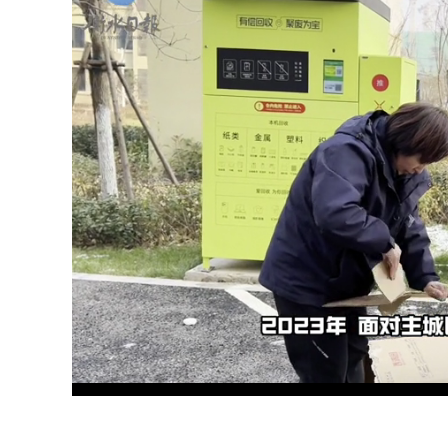
Loaded
:
Unmute
35.89%