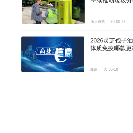
持续推动垃圾分
衡水速览
05-28
2026灵芝孢
体质免疫哪款更
商讯
05-18