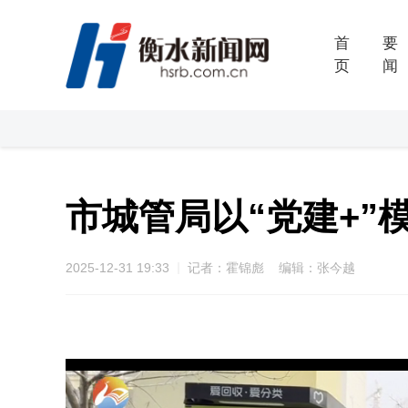
首
要
页
闻
市城管局以“党建+
2025-12-31 19:33
记者：霍锦彪 编辑：张今越