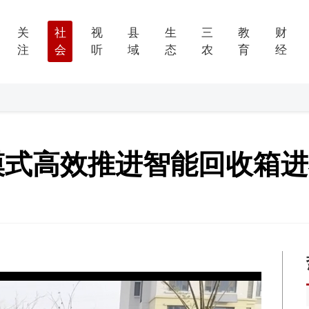
关
社
视
县
生
三
教
财
注
会
听
域
态
农
育
经
”模式高效推进智能回收箱