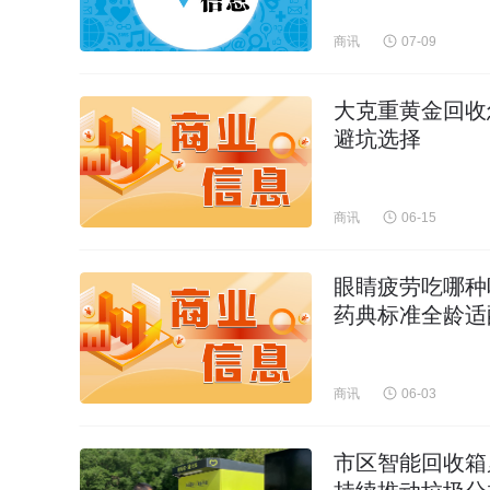
商讯
07-09
大克重黄金回收
避坑选择
商讯
06-15
眼睛疲劳吃哪种
药典标准全龄适
商讯
06-03
市区智能回收箱累