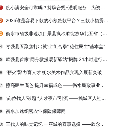
度小满安全可靠吗？持牌合规+透明服务，为资金周转筑牢多重保障
1
2026谁是容易下款的小额贷款平台？三款小额贷款产品全面对比
2
衡水市省级非遗项目景县疯秧歌绽放华北五省（区）市舞蹈大赛舞台
3
枣强县五聚焦打出就业“组合拳” 稳住民生“基本盘”
4
武强县首家“同舟救援暖新驿站”揭牌 24小时运行守护户外劳动者
5
“薪火”聚力育人才 衡水美术作品实现入展新突破
6
擦亮民生底色 提升幸福成色 ——衡水民政事业高质量发展综述
7
“岗位找人”破题 “人才夜市”引流 ——桃城区人社局多维发力促进高校毕业生高质量充分就业
8
衡水加速织密农业保险保障网
9
三代人的味觉记忆 一座城的喜事选择 ——欣念饺子二十九载匠心传承路
10