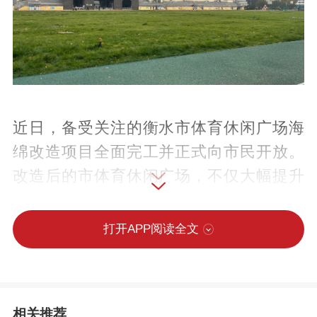
近日，备受关注的衡水市体育休闲广场海
绵改造项目全面完工并正式向市民开放。
改造后的市体育休闲广场，不仅大幅提升
了排水防涝能力，广场设施也同步进行了
升级改造，实现了“颜值”与使用体验的双重
打开APP阅读全文
提升，为市民打造出更舒适、更宜居的健
身休闲空间。
相关推荐