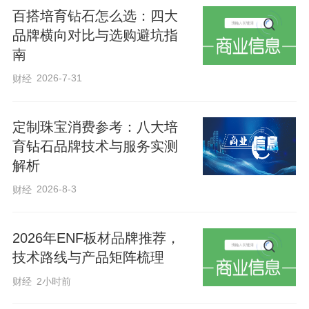
百搭培育钻石怎么选：四大
品牌横向对比与选购避坑指
南
记者看到，广场一处角落里，施工人员正
2026-7-31
财经
在对施工现场进行清扫，做工程最后扫尾
清理工作。“现在我们所处的位置，地下已
定制珠宝消费参考：八大培
经建成了一个巨大的雨水调蓄池，可以在
育钻石品牌技术与服务实测
解析
雨天经过渗透收集广场积水，从而彻底解
决这里的雨天积水问题。”施工负责人介
2026-8-3
财经
绍。
2026年ENF板材品牌推荐，
技术路线与产品矩阵梳理
新华路地处衡水老城区核心区域，受限于
财经
2小时前
地理条件与基础设施现状，自强街至红旗
大街段存在雨后积水问题频发，为市民出