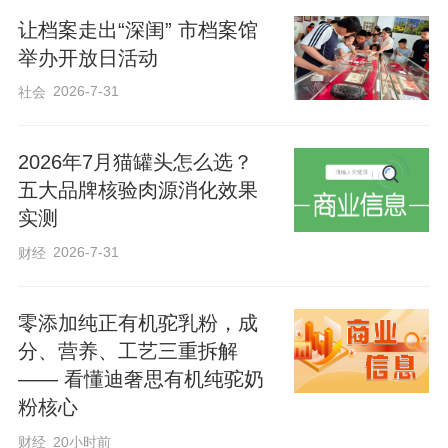
让档案走出“深闺” 市档案馆
行带来极大困扰。面对这一群众关切的难
举办开放日活动
题，市城管局精心谋划，并将市体育休闲
2026-7-31
社会
广场海绵改造项目作为重点工程推进，同
步提升该区域功能和品质。市城管组建了
2026年7月猫罐头怎么选？
专项攻坚团队，全程进驻施工现场开展督
五大品牌核验肉源消化效果
导协调，动态优化施工流程与技术方案，
实测
逐一攻克项目推进中的技术瓶颈与节点难
2026-7-31
财经
点，以高效统筹、精准施策确保项目高质
量完工。
零添加纯正有机驼乳粉，成
分、营养、工艺三重拆解
—— 看懂迪奢思有机纯驼奶
粉核心
财经
20小时前