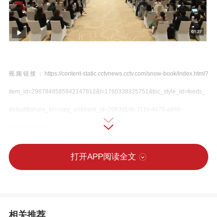
视频链接：https://content-static.cctvnews.cctv.com/snow-book/index.html?
item_id=2987848585942147812&t=1760338325751&toc_style_id=feeds_
default&share_to=copy_url&track_id=2063d10b-111b-4d70-a866-
369e7057e357
打开APP阅读全文
10月13日上午，国家主席习近平在北京国
家会议中心出席全球妇女峰会开幕式并发
表主旨讲话。
相关推荐