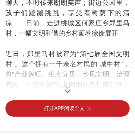
聊天，不时传来朗朗笑声；街边公园里，
孩子们蹦蹦跳跳，享受着树荫下的清
凉……日前，走进桃城区何家庄乡郑里马
村，一幅文明和谐的乡村画卷徐徐展开。
近日，郑里马村被评为“第七届全国文明
村”。这个拥有一千余名村民的“城中村”，
将“产业兴旺、生态宜居、乡风文明、治理
有效、生活富裕”的蓝图细化为扎实行动，
成功探索出一条城乡融合地带的文明蝶变
之路。
打开APP阅读全文
环境提“颜” 土地生“金”