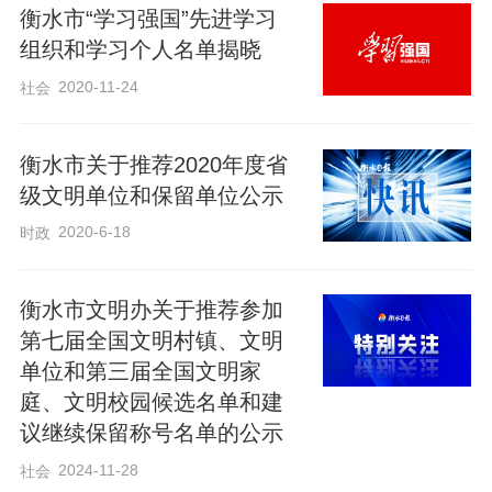
衡水市“学习强国”先进学习
意识到脚下土地的宝贵价值，将环境改善
组织和学习个人名单揭晓
释放出的空间潜力，转化为集体增收的强
2020-11-24
社会
劲动能。
衡水市关于推荐2020年度省
通过产权置换，将前进街以东、大庆路以
级文明单位和保留单位公示
南的土地，成功转化为“黄金旺铺”，集体固
2020-6-18
时政
定资产瞬间增值；积极补办鑫城综合楼征
地手续，“唤醒”沉睡的土地，为村集体带来
衡水市文明办关于推荐参加
土地补偿款“及时雨”；依法依规收回之前出
第七届全国文明村镇、文明
租的房屋，经专业评估后重新招租，租金
单位和第三届全国文明家
庭、文明校园候选名单和建
实现惊人“三级跳”，集体经济的“钱袋子”迅
议继续保留称号名单的公示
速鼓起来。
2024-11-28
社会