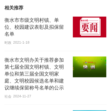
相关推荐
郑里马村将人居环境整治与盘活资源巧妙
结合，促进强村富民。
衡水市市级文明村镇、单
位、校园建议表彰及拟保留
名单
曾经尘土飞扬的村委会门前5000余平方米
2021-1-18
建筑工地，如今已“破茧成蝶”，化身为绿意
时政
葱茏、鸟语花香的街边公园。
衡水市文明办关于推荐参加
第七届全国文明村镇、文明
单位和第三届全国文明家
庭、文明校园候选名单和建
议继续保留称号名单的公示
2024-11-27
社会