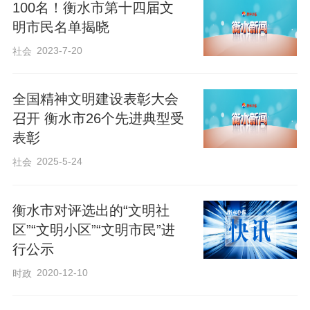
100名！衡水市第十四届文
明市民名单揭晓
2023-7-20
社会
着眼于村民日常所需，一排排便捷的电动
车充电桩悄然“上岗”，更率先引入智慧梯控
全国精神文明建设表彰大会
召开 衡水市26个先进典型受
系统，为“电动自行车不上楼”筑起牢固的安
表彰
全防线。
2025-5-24
社会
垃圾分类也从“新时尚”变为“好习惯”，分类
衡水市对评选出的“文明社
垃圾桶入户、村级分类亭亮相、专职保洁
区”“文明小区”“文明市民”进
员上岗，加上通俗易懂的“分类小课堂”，让
行公示
村民们轻松做到“分得清、投得准”。
2020-12-10
时政
作为地处市区的“城中村”，郑里马村敏锐地