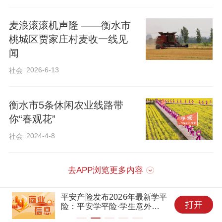
为缓解日益增长的停车需求，同时为集体
麦浪滚滚机声隆 ——衡水市
增收开辟新路，村委会果断出手：将周边
桃城区贾家庄村麦收一线见
沿街商铺门前空间精心规划，更将闲置空
闻
地打造成2000余平方米的现代化停车场，
2026-6-13
社会
不仅有效纾解了“停车难”，更为村集体带来
了稳定可观的收入。
衡水市5条休闲农业线路带
你“春观花”
服务零距离 办事有温度
2024-4-8
社会
郑里马村综合服务站内，物业负责人正熟
去APP浏览更多内容
练地帮村民王大姐修补开线的毛衣。“自己
平安产险发布2026年最新学平
家也没有缝纫机，以前裤脚太长或者衣服
险：平安学平险·学生意外保
开线都得跑商场去修补，麻烦得很。现在
障