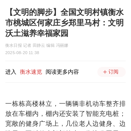
【文明的脚步】全国文明村镇衡水
市桃城区何家庄乡郑里马村：文明
沃土滋养幸福家园
衡水日报 记者 田静云 编辑 冯丽娜
2025-08-20 11:38
进入
衡水速览
阅读更多内容
订阅
一栋栋高楼林立，一辆辆非机动车整齐排
放在车棚内，棚内还安装了智能充电桩；
宽敞的健身广场上，几位老人边健身、边