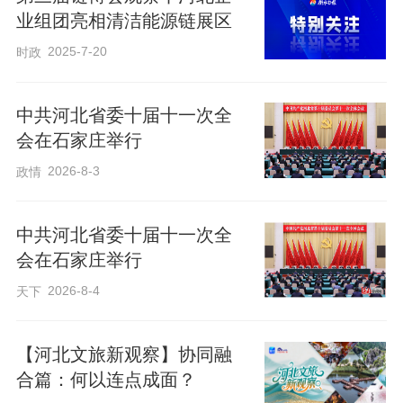
业组团亮相清洁能源链展区
外客商。仅17日上午，就有来自哥伦比
2025-7-20
时政
亚、南非、刚果（金）的客商表达了合作
意向。
中共河北省委十届十一次全
会在石家庄举行
小马物联网是一家专业从事软件平台
2026-8-3
政情
建设与物联网智能硬件研发、制造、销售
的国家高新技术企业。企业自主品牌“小马
中共河北省委十届十一次全
智农”可以提供全面的智慧农业解决方案，
会在石家庄举行
产品不仅覆盖全国大部分省份，还出口到
2026-8-4
天下
多个国家和地区。
【河北文旅新观察】协同融
绿色是农业的底色，促进农业可持续
合篇：何以连点成面？
发展已经成为各国的广泛共识。化肥造成