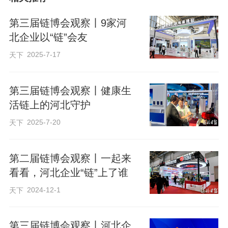
关，还能灵活调节阀门开度，精准控制出
水量，更加节水。”该公司外贸经理王冀川
第三届链博会观察丨9家河
说，客户通常会将它与智能水肥一体机、
北企业以“链”会友
气象监测站等设备配套使用，形成一套完
2025-7-17
天下
整的智慧农业解决方案。
第三届链博会观察丨健康生
活链上的河北守护
“中国农机太出色了！我们种植咖啡
豆、可可豆时，正需要这样的智能设备来
2025-7-20
天下
提升效率。”卡洛斯·梅耶格留下联系方式，
拿起产品手册仔细研究起来，眼神中满是
第二届链博会观察丨一起来
看看，河北企业“链”上了谁
合作的期待。
2024-12-1
天下
今年是小马物联网第二次参加链博
第三届链博会观察丨河北企
会，成套的智能农机设备吸引了不少海内