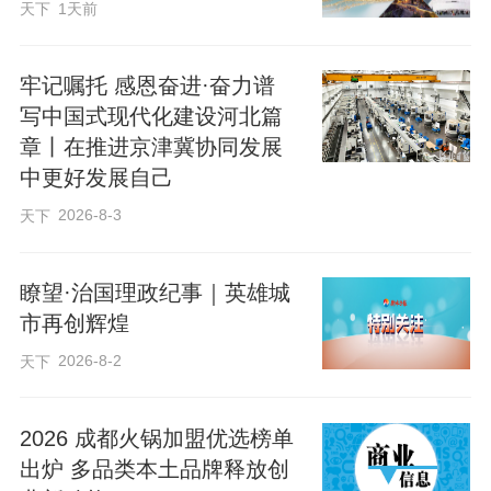
天下
1天前
的土壤污染一直备受关注。
牢记嘱托 感恩奋进·奋力谱
距小马物联网展位不远，就是河北硅
写中国式现代化建设河北篇
谷肥业有限公司展位。这里摆满了花花绿
章丨在推进京津冀协同发展
绿的有机硅功能肥系列产品。
中更好发展自己
2026-8-3
天下
硅谷肥业河北大区经理李建民介绍，
他们自主研发的有机硅功能肥，可有效修
瞭望·治国理政纪事｜英雄城
市再创辉煌
复板结土壤、酸性土壤、重金属污染土
2026-8-2
壤，特别是能有效治理盐碱土壤，化肥利
天下
用率85%以上，解决了传统肥料水溶与缓
2026 成都火锅加盟优选榜单
释不能兼容的难题。
出炉 多品类本土品牌释放创