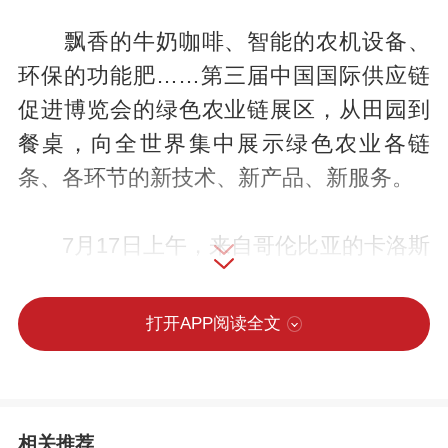
飘香的牛奶咖啡、智能的农机设备、
环保的功能肥……第三届中国国际供应链
促进博览会的绿色农业链展区，从田园到
餐桌，向全世界集中展示绿色农业各链
条、各环节的新技术、新产品、新服务。
7月17日上午，来自哥伦比亚的卡洛斯
·梅耶格来到秦皇岛小马物联网科技开发有
限公司展位，饶有兴致地咨询各种智能农
打开APP阅读全文
机设备。
“这款数字阀门，通过手机就能控制开
相关推荐