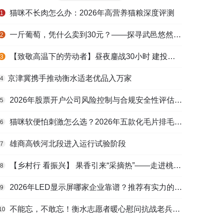
猫咪不长肉怎么办：2026年高营养猫粮深度评测
1
一斤葡萄，凭什么卖到30元？——探寻武邑悠然生态农庄的“高价密码”
2
【致敬高温下的劳动者】昼夜鏖战30小时 建投衡水水务紧急抢修保民生用水
3
​京津冀携手推动衡水适老优品入万家
4
2026年股票开户公司风险控制与合规安全性评估：投资者保护机制哪家靠谱？
5
猫咪软便怕刺激怎么选？2026年五款化毛片排毛护肠避坑指南
6
雄商高铁河北段进入运行试验阶段
7
【乡村行 看振兴】 果香引来“采摘热”——走进桃城区贾家庄村
8
2026年LED显示屏哪家企业靠谱？推荐有实力的LED显示屏工程服务商
9
不能忘，不敢忘！衡水志愿者暖心慰问抗战老兵和老党员
10