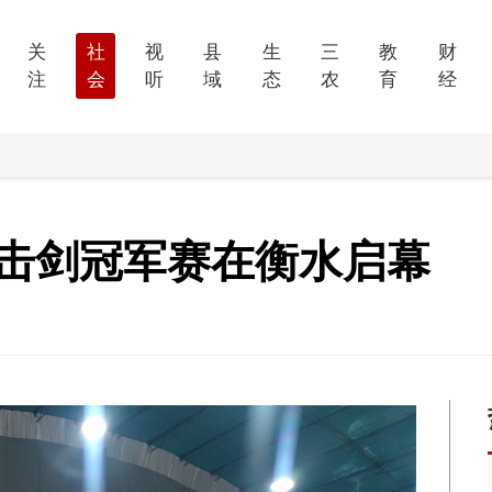
关
社
视
县
生
三
教
财
注
会
听
域
态
农
育
经
年击剑冠军赛在衡水启幕