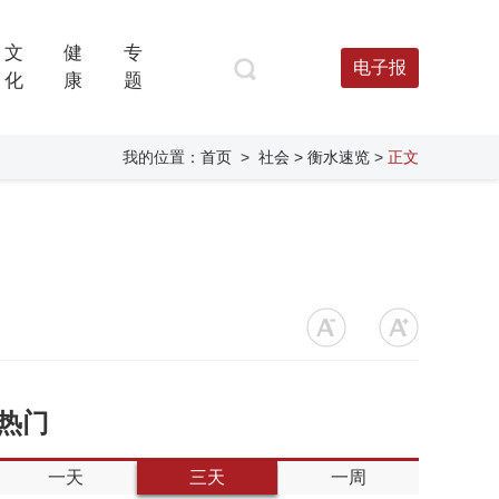
文
健
专
电子报
化
康
题
我的位置：
首页
>
社会
> 衡水速览
>
正文
热门
一天
三天
一周