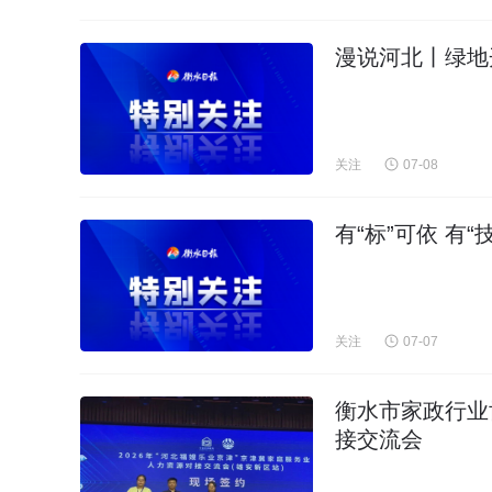
漫说河北丨绿地
关注
07-08
有“标”可依 有
关注
07-07
衡水市家政行业协
接交流会