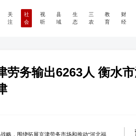
关
社
视
县
生
三
教
财
注
会
听
域
态
农
育
经
劳务输出6263人 衡水
津
战略，围绕拓展京津劳务市场和推动“河北福