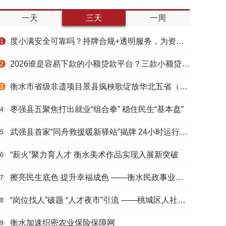
一天
三天
一周
度小满安全可靠吗？持牌合规+透明服务，为资金周转筑牢多重保障
1
2026谁是容易下款的小额贷款平台？三款小额贷款产品全面对比
2
衡水市省级非遗项目景县疯秧歌绽放华北五省（区）市舞蹈大赛舞台
3
枣强县五聚焦打出就业“组合拳” 稳住民生“基本盘”
4
武强县首家“同舟救援暖新驿站”揭牌 24小时运行守护户外劳动者
5
“薪火”聚力育人才 衡水美术作品实现入展新突破
6
擦亮民生底色 提升幸福成色 ——衡水民政事业高质量发展综述
7
“岗位找人”破题 “人才夜市”引流 ——桃城区人社局多维发力促进高校毕业生高质量充分就业
8
衡水加速织密农业保险保障网
9