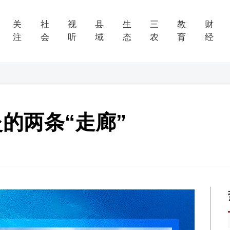
关
社
视
县
生
三
教
财
注
会
听
域
态
农
育
经
的两条“走廊”