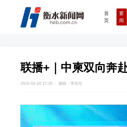
首
要
页
闻
联播+｜中柬双向奔赴
2025-04-20 17:30
编辑：李玲玲