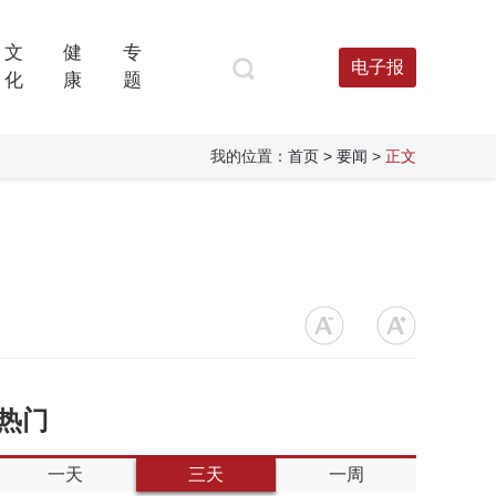
文
健
专
电子报
化
康
题
我的位置：
首页
> 要闻
>
正文
热门
一天
三天
一周