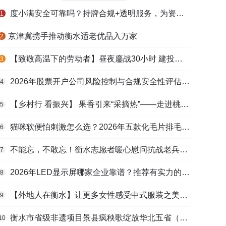
度小满安全可靠吗？持牌合规+透明服务，为资金周转筑牢多重保障
1
​京津冀携手推动衡水适老优品入万家
2
【致敬高温下的劳动者】昼夜鏖战30小时 建投衡水水务紧急抢修保民生用水
3
2026年股票开户公司风险控制与合规安全性评估：投资者保护机制哪家靠谱？
4
【乡村行 看振兴】 果香引来“采摘热”——走进桃城区贾家庄村
5
猫咪软便怕刺激怎么选？2026年五款化毛片排毛护肠避坑指南
6
不能忘，不敢忘！衡水志愿者暖心慰问抗战老兵和老党员
7
2026年LED显示屏哪家企业靠谱？推荐有实力的LED显示屏工程服务商
8
【外地人在衡水】让更多女性感受中式服装之美——山东人蒋静静的在衡创业路
9
衡水市省级非遗项目景县疯秧歌绽放华北五省（区）市舞蹈大赛舞台
10