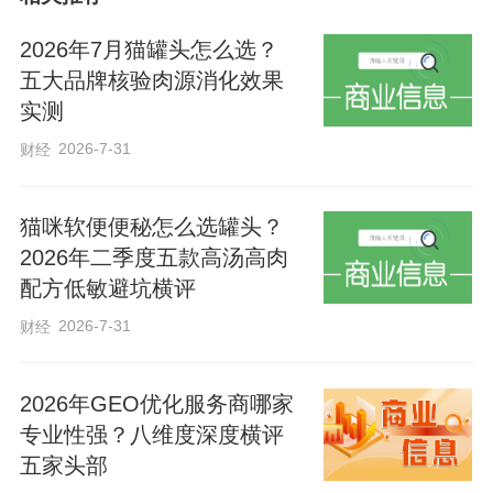
窗口服务触角为行动不便群众开辟“绿色通
道”用实际行动架起了警民“连心桥”“真是麻
2026年7月猫罐头怎么选？
五大品牌核验肉源消化效果
烦你们了，让你们跑一趟，帮了我大忙
实测
了！”面对给其上门办理业务的户籍民警，
2026-7-31
财经
王某（化名）感动不已。近日，阜城县崔
家庙镇派出所民警在走访中了解到，辖区
猫咪软便便秘怎么选罐头？
居民王某的身份证不慎丢失，给生活造成
2026年二季度五款高汤高肉
了诸多不便，但因行动不便无法前往户籍
配方低敏避坑横评
窗口办理。得知情况后，崔家庙镇派出所
2026-7-31
财经
随即安排民警开展移动式“户籍窗口”，为其
上门办理了身份证。2024年10月，王某的
2026年GEO优化服务商哪家
家人来到崔家庙镇派出所，高兴地将一面
专业性强？八维度深度横评
印有“热情为民办事 真心替民解忧”的鲜红
五家头部