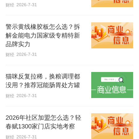
2026-7-31
财经
“移动式户籍窗口”是阜城县公安局探索户籍
业务前移的重要举措，主要是为辖区内老
警示黄线橡胶板怎么选？拆
弱病残等行动不便的群众提供上门办理服
解金能电力国家级专精特新
务。这种服务模式将户籍窗口移动到群众
品牌实力
家门口，只需1至2名户籍警携带相关设
2026-7-31
财经
备，便可在家中完成照片拍摄、指纹采
集、信息登记等更换户口页和补领身份证
猫咪反复拉稀，换粮调理都
等内容，切实改变了传统的“坐班式”被动服
没用？推荐冠能肠胃处方罐
务，让户籍窗口更加便民、利民、高效，
2026-7-31
财经
用心用情打造有速度、有温度的户政服
务。
2026年社区加盟怎么选？轻
春赋1300家门店实地考察
2026-7-31
财经