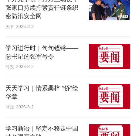
张家口持续拧紧责任链条织
密防汛安全网
2026-8-2
天下
学习进行时｜句句铿锵——
总书记的强军号令
2026-8-2
时政
天天学习｜情系桑梓 “侨”绘
华章
2026-8-2
时政
学习新语｜坚定不移走中国