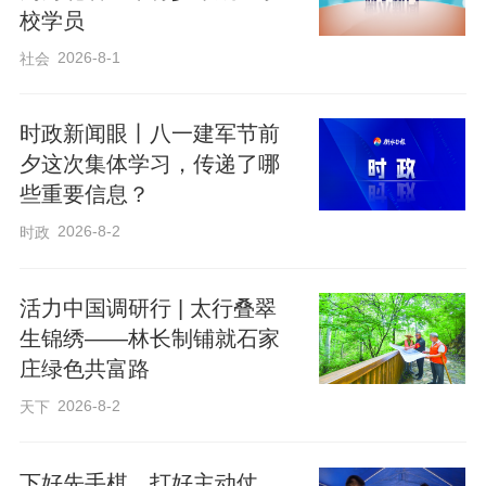
校学员
来源：央视新闻客户端
2026-8-1
社会
时政新闻眼丨八一建军节前
夕这次集体学习，传递了哪
些重要信息？
2026-8-2
时政
活力中国调研行 | 太行叠翠
生锦绣——林长制铺就石家
庄绿色共富路
2026-8-2
天下
下好先手棋，打好主动仗，