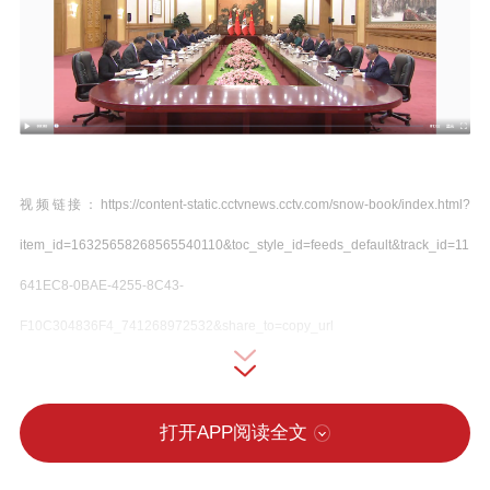
视频链接：https://content-static.cctvnews.cctv.com/snow-book/index.html?
item_id=16325658268565540110&toc_style_id=feeds_default&track_id=11
641EC8-0BAE-4255-8C43-
F10C304836F4_741268972532&share_to=copy_url
6月28日下午，国家主席习近平在北京人民
打开APP阅读全文
大会堂同来华进行国事访问的秘鲁总统博
鲁阿尔特举行会谈。