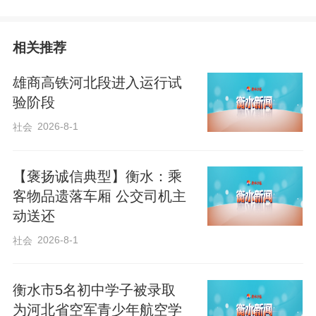
习近平指出，中国已经连续10年成为秘鲁
相关推荐
最大贸易伙伴和最大出口市场。中国企业
雄商高铁河北段进入运行试
在秘鲁投资的拉斯邦巴斯铜矿等重大合作
验阶段
项目为秘鲁经济发展、民生改善发挥了重
2026-8-1
社会
要作用。两国共建“一带一路”合作标志性项
目钱凯港建成后，将有力提升秘鲁海运效
【褒扬诚信典型】衡水：乘
率。“从钱凯到上海”已经成为一句流行语，
客物品遗落车厢 公交司机主
昭示着两国互利合作的广阔未来，相信将
动送还
给两国人民带来更多实实在在的获得感和
2026-8-1
社会
幸福感。
衡水市5名初中学子被录取
编辑：李玲
为河北省空军青少年航空学