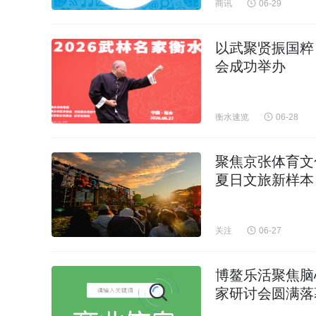
商讯
06-29
以武聚贤振国粹 
会成功举办
衡水速览
06-28
聚焦京张体育文
夏日文旅新样本
关注
06-27
博鳌乐活聚焦脑
家研讨会圆满落