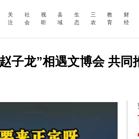
关
社
视
县
生
三
教
财
注
会
听
域
态
农
育
经
佳“赵子龙”相遇文博会 共