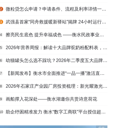
微粒贷怎么申请？申请条件、流程及利率详情一文看懂
2
武强县首家“同舟救援暖新驿站”揭牌 24小时运行守护户外劳动者
3
擦亮民生底色 提升幸福成色 ——衡水民政事业高质量发展综述
4
2026年营养周报：解读十大品牌驼奶粉配料表，识别纯驼乳与益生元
5
幼猫罐头怎么选不踩坑？2026年二季度五大品牌肠胃适配营养安全
6
【新闻发布】衡水市全面推进“一品一播”激活直播电商发展新动能
7
2026年石家庄产业园厂房投资梳理：新光耀激光科技谷等项目盘点
8
画船撑入花深处——衡水湖邀你共赏诗意荷花
9
助企纾困精准发力 衡水“数字工商联”平台授信超165亿元
10