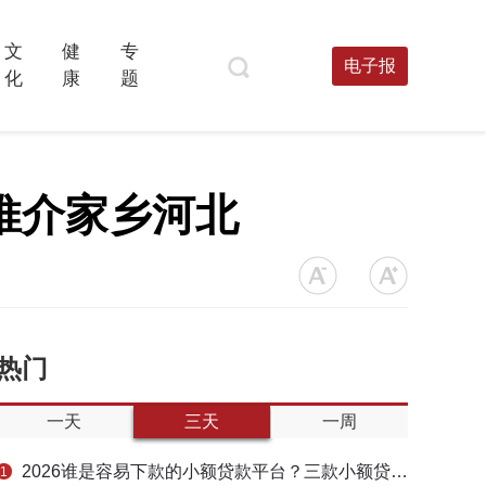
文
健
专
电子报
化
康
题
同推介家乡河北
热门
一天
三天
一周
2026谁是容易下款的小额贷款平台？三款小额贷款产品全面对比
1