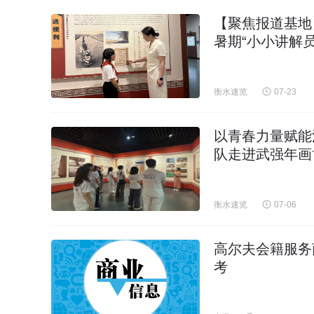
【聚焦报道基地
暑期“小小讲解员
衡水速览
07-23
以青春力量赋能
队走进武强年画
衡水速览
07-06
高尔夫会籍服务
考