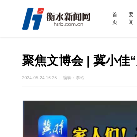
首
要
页
闻
聚焦文博会 | 冀小
2024-05-24 16:25
编辑：李玲