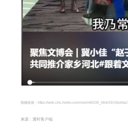
视频链接：https://web.cmc.hebtv.com/cms/rmt0336_html/19/19js/dsp/
来源：冀时客户端