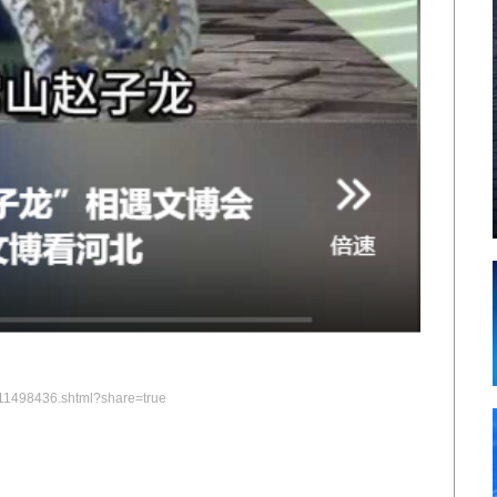
11498436.shtml?share=true