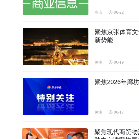
商讯
06-22
聚焦京张体育文
新势能
关注
06-19
聚焦2026年
关注
06-17
聚焦现代商贸物