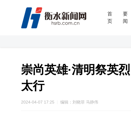
首
要
页
闻
崇尚英雄·清明祭英
太行
2024-04-07 17:25
编辑：刘晓菲 马静伟