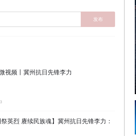
发布
微视频丨冀州抗日先锋李力
03
明祭英烈 赓续民族魂】冀州抗日先锋李力：