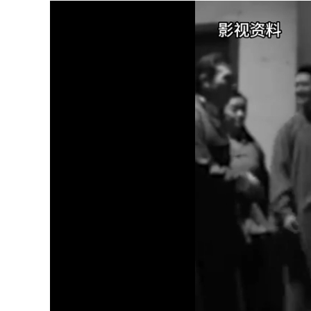
Loaded
:
Unmute