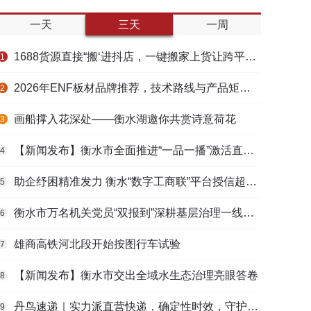
一天
三天
一周
1688货源直接“搬‘进抖店，一键搬家上货让跨平台选品不再割裂
1
2026年ENF板材品牌推荐，技术路线与产品矩阵梳理
2
画船撑入花深处——衡水湖邀你共赏诗意荷花
3
【新闻发布】衡水市全面推进“一品一播”激活直播电商发展新动能
4
助企纾困精准发力 衡水“数字工商联”平台授信超165亿元
5
衡水市万名机关党员“双报到”深耕基层治理一线观察
6
雄商高铁河北段开始按图行车试验
7
【新闻发布】衡水市交出全域水生态治理亮眼答卷
8
丹鸟速递｜实力派直营快递，确定性时效，守护高端货品寄递
9