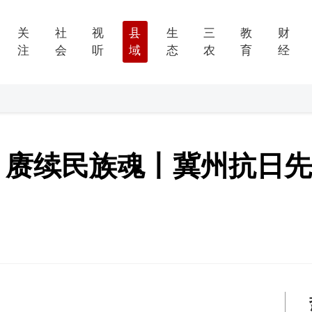
关
社
视
县
生
三
教
财
注
会
听
域
态
农
育
经
烈 赓续民族魂丨冀州抗日