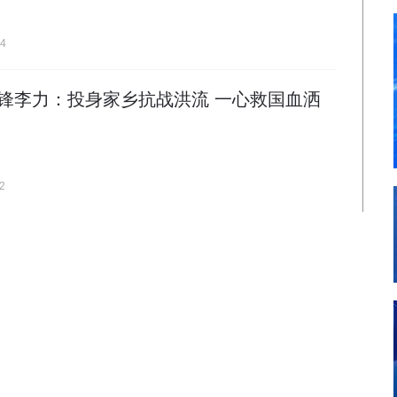
04
锋李力：投身家乡抗战洪流 一心救国血洒
2