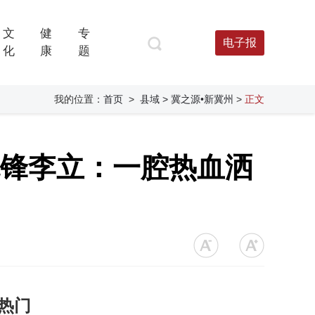
文
健
专
电子报
化
康
题
我的位置：
首页
>
县域
> 冀之源•新冀州
>
正文
先锋李立：一腔热血洒
热门