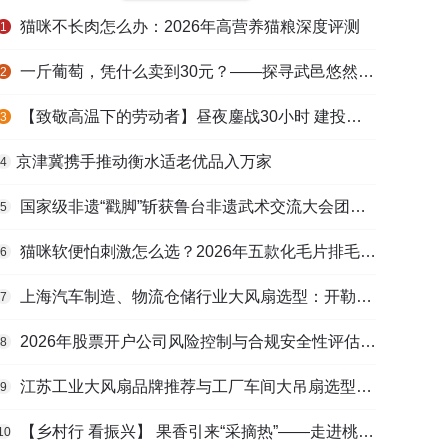
猫咪不长肉怎么办：2026年高营养猫粮深度评测
1
一斤葡萄，凭什么卖到30元？——探寻武邑悠然生态农庄的“高价密码”
2
【致敬高温下的劳动者】昼夜鏖战30小时 建投衡水水务紧急抢修保民生用水
3
​京津冀携手推动衡水适老优品入万家
4
国家级非遗“戳脚”斩获鲁台非遗武术交流大会团体一等奖
5
猫咪软便怕刺激怎么选？2026年五款化毛片排毛护肠避坑指南
6
上海汽车制造、物流仓储行业大风扇选型：开勒环境上海总部本地化服务优势解析
7
2026年股票开户公司风险控制与合规安全性评估：投资者保护机制哪家靠谱？
8
江苏工业大风扇品牌推荐与工厂车间大吊扇选型指南
9
【乡村行 看振兴】 果香引来“采摘热”——走进桃城区贾家庄村
10