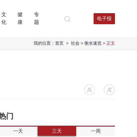
文
健
专
电子报
化
康
题
我的位置：
首页
>
社会
> 衡水速览
>
正文
热门
一天
三天
一周