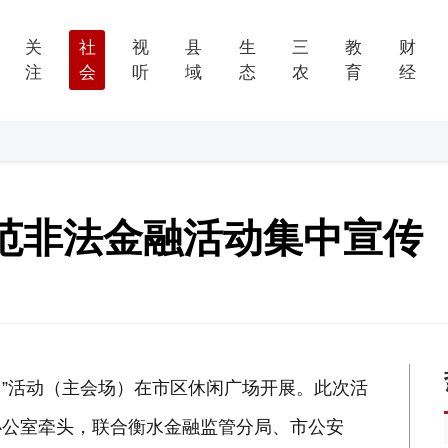
关
社
视
县
生
三
教
财
注
会
听
域
态
农
育
经
”防范非法金融活动集中宣传
日”活动（主会场）在市区休闲广场开展。此次活
办公室牵头，联合衡水金融监管分局、市公安