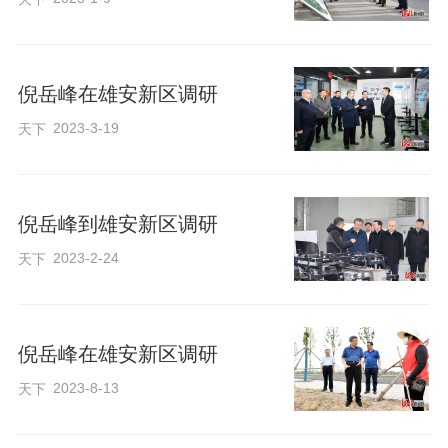
在察看雄安新区数字城市建设、社会治理
倪岳峰在雄安新区调研
情况时，倪岳峰指出，要积极探索面向未
来的智慧城市管理模式，充分发挥数智技
2023-3-19
天下
术和数据要素作用，丰富城市内涵，提升
城市功能。要坚持党建引领新区治理，完
倪岳峰到雄安新区调研
善网格化管理、精细化服务、信息化支撑
2023-2-24
天下
的基层治理平台，推进城市治理现代化。
10日，第三届雄安未来之城场景汇系列大
倪岳峰在雄安新区调研
赛决赛开赛。倪岳峰到现场观看展示，与
2023-8-13
天下
创新团队深入交流。他强调，要精心办好
雄安未来之城场景汇系列大赛，吸纳和集