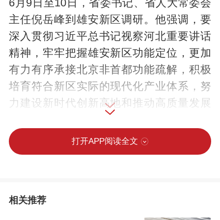
6月9日至10日，省委书记、省人大常委会
主任倪岳峰到雄安新区调研。他强调，要
深入贯彻习近平总书记视察河北重要讲话
精神，牢牢把握雄安新区功能定位，更加
有力有序承接北京非首都功能疏解，积极
培育符合新区实际的现代化产业体系，努
力建设新时代创新高地和推动高质量发展
样板。
打开APP阅读全文
倪岳峰来到疏解企业、医院，察看建设运
营进展，询问疏解人员的工作生活情况。
倪岳峰指出，要认真落实党中央决策部
相关推荐
署，积极稳妥推进央企、医院等疏解项目