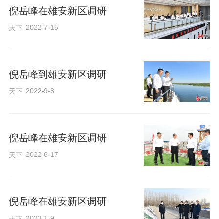
建设，支持疏解单位更好发展。要强化政
倪岳峰在雄安新区调研
策保障和服务，细化实化相关措施，解决
2022-7-15
天下
好疏解人员关心关切的子女教育、医疗、
住房等问题，增强承接疏解的内生动力。
倪岳峰到雄安新区调研
在新区创新企业、科研机构，倪岳峰详细
2022-9-8
天下
了解科技创新和产业创新情况。他强调，
要充分发挥雄安新区优势，集聚和用好京
津创新资源，积极开展重大科技项目研发
倪岳峰在雄安新区调研
合作，促进产学研融通创新。要进一步完
2022-6-17
天下
善产业生态，深化数据资源开发利用，加
快人工智能、低空经济发展步伐。要持续
优化营商环境，强化惠企政策落实，更好
倪岳峰在雄安新区调研
助推产业发展。
2023-1-9
天下