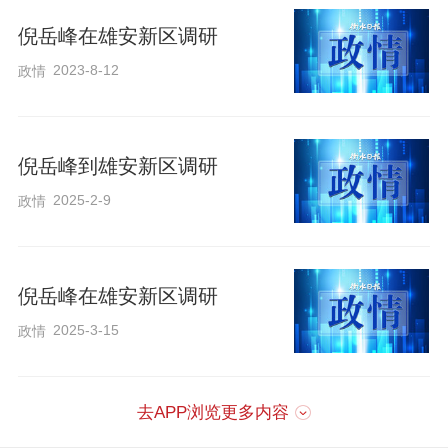
聚创新要素资源，推动更多科技成果转化
倪岳峰在雄安新区调研
落地。全省各地要用好场景汇平台，紧密
2023-8-12
政情
结合主导产业和县域特色产业发展，大力
开展科技、产业、资本对接活动，因地制
宜发展新质生产力。
倪岳峰到雄安新区调研
2025-2-9
政情
倪岳峰还检查新区防汛备汛工作，乘船入
淀察看淀中村生态环境治理、群众就业增
收等情况。他强调，要坚持人民至上、生
倪岳峰在雄安新区调研
命至上，加强监测预警，强化巡查排险，
2025-3-15
政情
提高城市防洪排涝能力，落实在建工程度
汛措施，筑牢守护千年大计、国家大事的
去APP浏览更多内容
坚固防线。要统筹水资源、水环境、水生