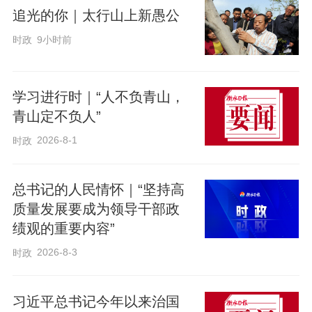
当地时间6月9日，中共中央总书记、
追光的你｜太行山上新愚公
国家主席习近平在朝鲜劳动党总书记、国
时政
9小时前
务委员长金正恩陪同下，参访位于平壤的
朝鲜劳动党中央干部学校。
学习进行时｜“人不负青山，
青山定不负人”
在教学楼之间的林地上，习近平和金
2026-8-1
时政
正恩共同执锹培土、提水浇灌，种下一株
枞树。枞树四季常绿，象征中朝友谊生生
总书记的人民情怀｜“坚持高
不息。
质量发展要成为领导干部政
绩观的重要内容”
编辑：贾扬阳
2026-8-3
时政
来源：新华社
习近平总书记今年以来治国