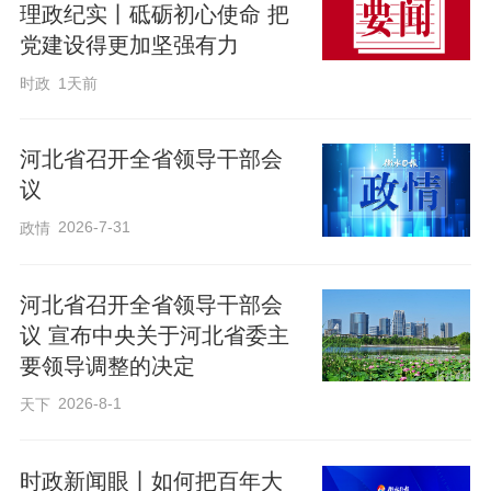
理政纪实丨砥砺初心使命 把
原标题：近镜头｜习近平和金正恩共植枞树
党建设得更加坚强有力
时政
1天前
河北省召开全省领导干部会
议
2026-7-31
政情
河北省召开全省领导干部会
议 宣布中央关于河北省委主
要领导调整的决定
2026-8-1
天下
时政新闻眼丨如何把百年大