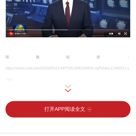
视频链接：
https://news.cctv.com/2026/05/21/ARTI3NJW91KWDlLHyFr6doLC260521.s
html
5月20日晚，国家主席习近平同俄罗斯总统
打开APP阅读全文
普京在北京人民大会堂共同参观“传承中俄
世代友好 树立大国关系典范”图片展。