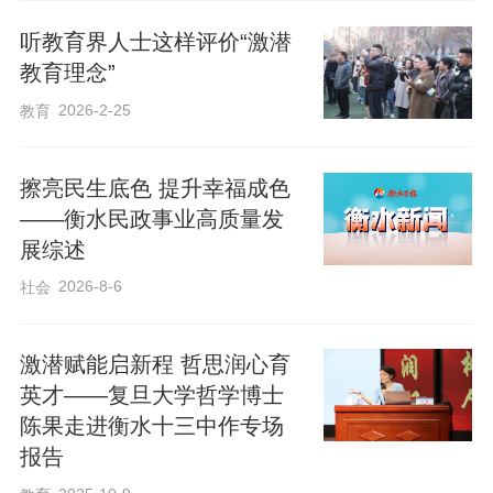
拔尖创新人才的培养与成长》为题，用宏
听教育界人士这样评价“激潜
阔的视野与富有感染力的语言，将百年变
教育理念”
局、技术颠覆与青年使命一一铺陈，如同
2026-2-25
教育
一场思想飓风，将前沿思考与时代叩问一
同植入少年心间。
擦亮民生底色 提升幸福成色
——衡水民政事业高质量发
展综述
2026-8-6
社会
激潜赋能启新程 哲思润心育
英才——复旦大学哲学博士
陈果走进衡水十三中作专场
报告