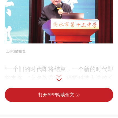
王树国作报告。
“一个旧的时代即将结束，一个新的时代即
将来临。”著名教育家、福耀科技大学校长
王树国这句话掷地有声，回荡在衡水十三
打开APP阅读全文
中的校园里。5月17日，他应邀走进这所
以“激潜教育”理念为核心的学校，与师生展
开了一场关于未来、关于人生可能性的深