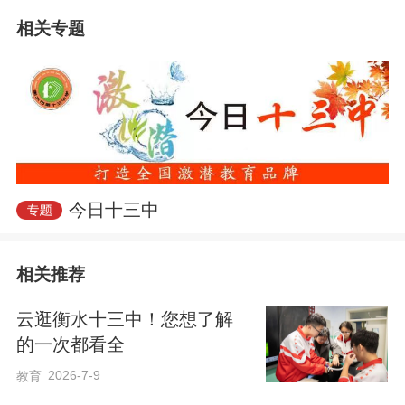
度对话。
相关专题
报告会开始前，王树国在衡水市教育局督
学、十三中党委书记白祥友陪同下漫步校
园。从校园走廊的文化布置到“奋进——为
中华之崛起”的校训标识，每一处细节都体
现着“激潜教育”的理念浸润。王树国对学校
今日十三中
将育人思想融入环境的做法深表赞叹：“学
校把育人的思想和智慧镶嵌在每一处空
相关推荐
间，让孩子们在生活中时时感受到智慧、
云逛衡水十三中！您想了解
感受到温暖、感受到希望！”
的一次都看全
2026-7-9
教育
报告会上，王树国以《新技术革命背景下