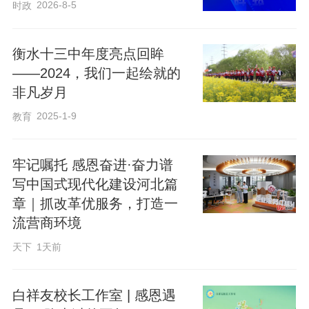
2026-8-5
时政
众多领域同时发力，相互支撑、交叉融
合。“它不是量变，而是一场质变。”
衡水十三中年度亮点回眸
——2024，我们一起绘就的
王树国说，这场革命正在向两个方向同时
非凡岁月
拓展。一个是向外，人类的视野延伸到更
2025-1-9
教育
遥远的太空、更深邃的海洋、更深入的地
球内部；另一个是向内，科学家可以进入
牢记嘱托 感恩奋进·奋力谱
微观世界，探究生命和物质的最底层规
写中国式现代化建设河北篇
律。“人类从来没有像今天这样，既能看得
章｜抓改革优服务，打造一
流营商环境
更远，又能看得更细。”
天下
1天前
更重要的是，各个学科之间的界限正在被
白祥友校长工作室 | 感恩遇
打破。一个领域的突破，往往需要另一个