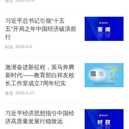
2025-10-9
教育
王树国参观衡水十三中阳光书房。
习近平总书记引领“十五
五”开局之年中国经济破浪前
放眼时代：百年变局中解锁无限潜能
行
2026-8-5
时政
“当今世界正处于百年未有之大变局。”一开
场，王树国便抛出一个深刻问题：这场变
激潜奋进新征程，策马奔腾
新时代——教育部白祥友校
局究竟变在何处？
长工作室成立7周年纪实
2026-4-27
教育
他告诉学生们，这场新技术革命与前三次
工业革命截然不同。前三次都是在单一领
习近平经济思想指引中国经
域率先突破，然后逐步带动其他行业。但
济高质量发展行稳致远
这一次，不是某个领域的单兵突破，而是