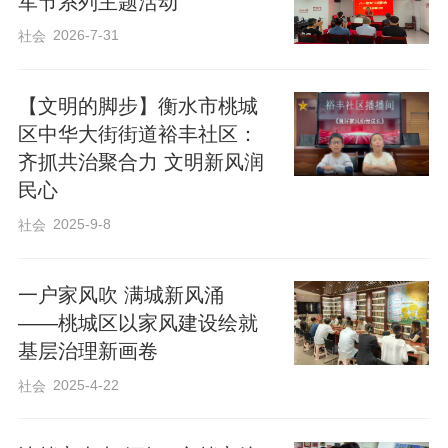
军节系列主题活动
服务，让“整理收纳”成为提升老年生活品质
2026-7-31
社会
的贴心举措。“家里一下子亮堂了，住着舒
心多了。”看着整洁一新的家，老人们脸上
【文明的脚步】衡水市桃城
满是笑容。
区中华大街街道裕丰社区：
齐抓共治聚合力 文明新风润
此次活动不仅优化了老年居民居家环境，
民心
更传递了尊老敬老的温暖，切实提升了老
2025-9-8
社会
年人的幸福感与获得感。裕丰社区相关负
责人表示，社区将持续聚焦老年人需求，
一户家风吹 满城新风涌
联动多方力量开展形式多样的服务活动，
——桃城区以家风建设绘就
基层治理新画卷
构建更加和谐、温暖、有温度的社区环
2025-4-22
社会
境。