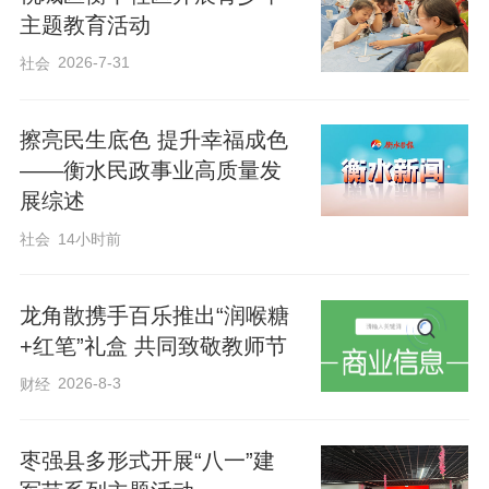
主题教育活动
2026-7-31
社会
擦亮民生底色 提升幸福成色
——衡水民政事业高质量发
展综述
社会
14小时前
龙角散携手百乐推出“润喉糖
+红笔”礼盒 共同致敬教师节
2026-8-3
财经
志愿服务过程中，志愿者们还与老人聊家
常，了解他们的生活情况，传递社区温
枣强县多形式开展“八一”建
暖，真正将专业技能转化为有温度的为老