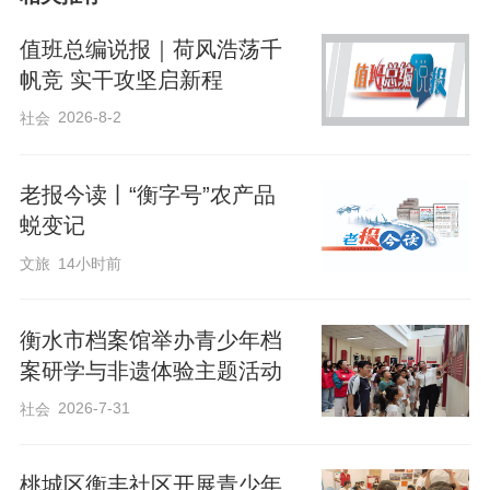
值班总编说报｜荷风浩荡千
活动精准聚焦辖区高龄、独居、行动不便
帆竞 实干攻坚启新程
的老年居民，志愿者们分组上门，提供一
2026-8-2
社会
对一全屋整理收纳服务。活动现场，专业
老师一边实操示范，一边耐心讲解：“咱们
老报今读丨“衡字号”农产品
老年人东西多，按季节分类收纳，拿取才
蜕变记
方便”“卧室衣物这样叠，省空间还好找”，
文旅
14小时前
一边手把手传授折叠技巧、空间规划、物
品归置等实用方法，简单好记、实用性
衡水市档案馆举办青少年档
强。青年志愿者们撸起袖子、分工协作，
案研学与非遗体验主题活动
帮老人整理衣柜、归置杂物、规整卧室，
2026-7-31
社会
忙得热火朝天。
桃城区衡丰社区开展青少年