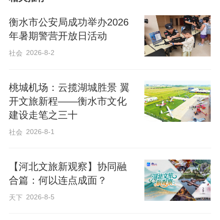
衡水市公安局成功举办2026
年暑期警营开放日活动
2026-8-2
社会
​桃城机场：云揽湖城胜景 翼
开文旅新程——衡水市文化
建设走笔之三十
2026-8-1
社会
【河北文旅新观察】协同融
合篇：何以连点成面？
活动现场爱心涌动，温情满满。市残联为
2026-8-5
天下
学生们捐助迷失定位装置30套，为有需要