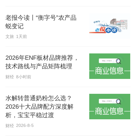
老报今读丨“衡字号”农产品
蜕变记
文旅
1天前
文艺展演环节精彩纷呈，器乐合奏，用旋
2026年ENF板材品牌推荐，
律传递对生活的热爱；武术表演刚劲有
技术路线与产品矩阵梳理
力，展现自强不息的精神风貌；古筝演奏
财经
8小时前
古韵悠扬，古典舞蹈轻盈柔美，学生们用
精彩演绎展现出乐观坚韧、积极向上的精
水解转普通奶粉怎么选？
神风采，赢得现场阵阵掌声。
2026十大品牌配方深度解
析，宝宝平稳过渡
2026-8-5
财经