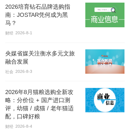
的学生配备防走失智能设备。结合“民法典
2026培育钻石品牌选购指
南：JOSTAR凭何成为黑
宣传月”工作部署，活动特设法治宣讲环
马？
节，法律专业人士以通俗易懂的语言、贴
2026-8-1
财经
近生活的案例，为学生普及残疾人与未成
年人权益保护相关法律知识，让法治理念
央媒省媒关注衡水多元文旅
深入人心，引导学生学会用法律武器守护
融合发展
自身安全，助力学生健康成长。
2026-8-3
社会
2026年8月猫粮选购全新攻
略：分价位 + 国产进口测
评，幼猫 / 成猫 / 老年猫适
配，口碑好粮
2026-8-4
财经