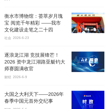
活动现场氛围热烈、秩序井然。各单位紧
扣主题、各展所长，以群众喜闻乐见的形
衡水市博物馆：荟萃岁月瑰
式开展全方位、立体化法治宣传，让民法
宝 阅览千年精彩 ——我市
典知识从书本走向生活、从法条走进民
文化建设走笔之二十四
心。饶阳县农村信用社聚焦群众“钱袋子”安
2026-6-23
社会
全，以“守住钱袋子·护好幸福家”为主题，
普及金融法律风险防范要点，守护群众财
逐浪龙江湖 竞技展锋芒！
产安全。县卫健局立足民生健康，围绕“法
2026 资中龙江湖路亚艇钓大
典护航健康，法治守护民生”，宣传医疗卫
师赛圆满收官
生等领域法律规定，以法治保障群众健康
2026-6-9
财经
福祉。县妇联以“美好生活·民法典相伴”为
核心，重点宣讲婚姻家庭、妇女儿童权益
大国之大利天下——2026年
春季中国元首外交纪事
保护等内容，传递法治温情，守护家庭幸