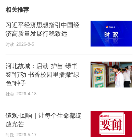
相关推荐
习近平经济思想指引中国经
济高质量发展行稳致远
2026-8-5
时政
河北故城：启动“护苗·绿书
签”行动 书香校园里播撒“绿
色”种子
2026-4-18
社会
镜观·回响｜让每个生命都绽
放光芒
2026-5-17
时政