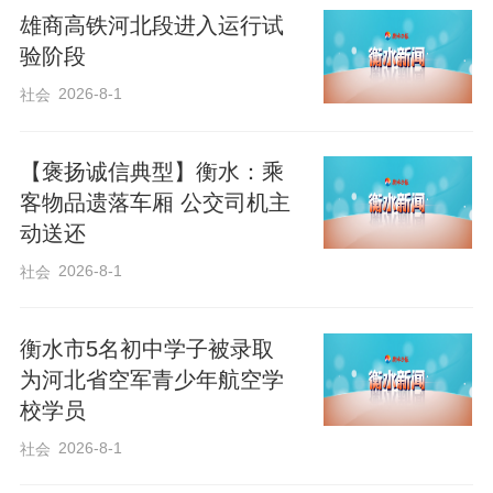
雄商高铁河北段进入运行试
响应机制；备足大灾理赔查勘物资，开通
验阶段
理赔绿色通道，确保突发灾情快速处置、
2026-8-1
社会
高效赔付，实现了“防灾有举措、宣传有力
度、保障有温度”的工作目标。
【褒扬诚信典型】衡水：乘
客物品遗落车厢 公交司机主
下一步，中华财险衡水中支将总结活动经
动送还
验，把防灾减灾宣传教育常态化、长效
2026-8-1
社会
化，持续深化风险减量服务，完善应急保
障体系，以专业金融力量护航群众安居乐
衡水市5名初中学子被录取
业、地方经济平稳发展。
为河北省空军青少年航空学
校学员
作者：宫荣
2026-8-1
社会