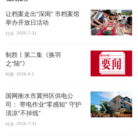
推进方式。线上通过官方微信公众号推送
让档案走出“深闺” 市档案馆
防灾减灾知识，扩大宣传覆盖面。线下充
举办开放日活动
分发挥营业网点阵地作用，通过张贴海
2026-7-31
社会
报、摆放折页等方式营造氛围。此外，深
入开展进社区等集中宣传活动，通过设立
制胜丨第二集《换羽
咨询台、悬挂横幅、发放资料等形式与群
之“陆”》
众面对面交流，活动覆盖群众数千人次，
2026-8-1
时政
有效提升了群众防灾自救能力和保险保障
意识。
国网衡水市冀州区供电公
司： 带电作业“零感知” 守护
清凉“不掉线”
在对外宣传的同时，公司强化大灾理赔应
2026-7-31
急准备，完善应急预案，明确灾害预警、
社会
查勘定损、快速赔付、客户服务的全流程