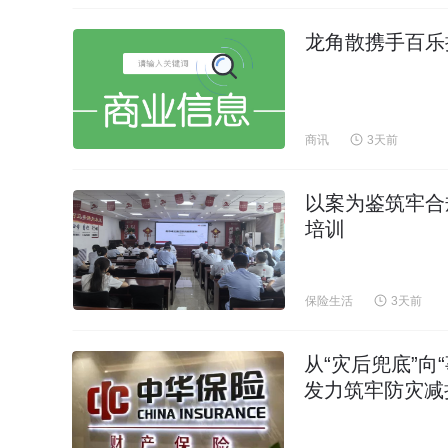
龙角散携手百乐
商讯
3天前
以案为鉴筑牢合
培训
保险生活
3天前
从“灾后兜底”
发力筑牢防灾减