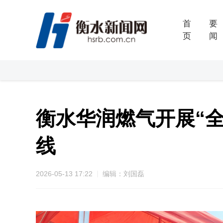
首
要
页
闻
衡水华润燃气开展“
线
2026-05-13 17:22
编辑：刘国磊