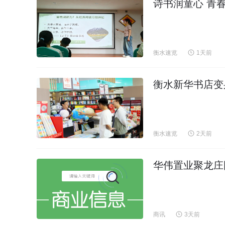
诗书润童心 青
衡水速览
1天前
衡水新华书店变
衡水速览
2天前
华伟置业聚龙庄
商讯
3天前