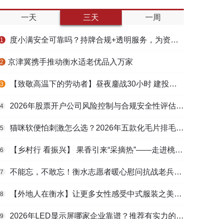
一天
三天
一周
度小满安全可靠吗？持牌合规+透明服务，为资金周转筑牢多重保障
1
​京津冀携手推动衡水适老优品入万家
2
【致敬高温下的劳动者】昼夜鏖战30小时 建投衡水水务紧急抢修保民生用水
3
2026年股票开户公司风险控制与合规安全性评估：投资者保护机制哪家靠谱？
4
猫咪软便怕刺激怎么选？2026年五款化毛片排毛护肠避坑指南
5
【乡村行 看振兴】 果香引来“采摘热”——走进桃城区贾家庄村
6
不能忘，不敢忘！衡水志愿者暖心慰问抗战老兵和老党员
7
【外地人在衡水】让更多女性感受中式服装之美——山东人蒋静静的在衡创业路
8
2026年LED显示屏哪家企业靠谱？推荐有实力的LED显示屏工程服务商
9