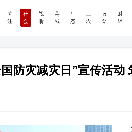
关
社
视
县
生
三
教
财
注
会
听
域
态
农
育
经
全国防灾减灾日”宣传活动