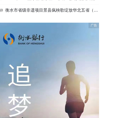
衡水市省级非遗项目景县疯秧歌绽放华北五省（区）市舞蹈大赛舞台
10
广告