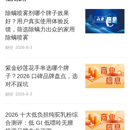
除螨喷雾剂哪个牌子效果
好？用户真实使用体验反
活动现场暖意融融，人气十足。志愿者们
馈，筛选除螨力出众的家用
早早布置好服务点位，迎接前来参与活动
除螨喷雾
的老年居民。志愿服务聚焦老年人实际需
2026-8-3
财经
求，贴心开设免费测量血压、血糖和免费
理发等便民服务项目。“阿姨，您放松身
紫金砂莲花手串选哪个牌
体。”志愿者们细心为老人测量血压、血
子？2026 口碑品牌盘点，选
对不踩坑
糖，询问日常身体状况，耐心讲解健康养
2026-8-3
财经
生常识、合理饮食建议，提醒老人关注身
体健康，做好日常慢性病防护。
2026 十大低负担纯驼乳粉综
合测评：低 GI 低嘌呤无膻
理发服务志愿者手法娴熟、热情细致，耐