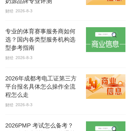
奶源品牌专业评测
心为老人修剪发型，一边理发一边与老人
2026-8-3
财经
亲切拉家常，倾听老人心声，送上母亲节
温馨问候。整洁利落的发型、暖心贴心的
专业的体育赛事服务商如何
话语，让老人们足不出小区就享受到便民
选？国内各类型服务机构选
实惠服务，脸上都洋溢着幸福的笑容。
型参考指南
2026-8-3
财经
本次志愿服务，是“景州福嫂”巾帼家政服务
进社区的生动实践。景县妇联相关负责人
2026年成都考电工证第三方
表示，景县妇联将依托巾帼家政服务驿站
平台报名具体怎么操作全流
程怎么走
平台，不断整合家政服务资源，引领广大
巾帼志愿者主动下沉社区，常态化开展公
2026-8-3
财经
益服务、便民帮扶活动，擦亮“景州福嫂”巾
帼家政服务品牌。
2026PMP 考试怎么备考？