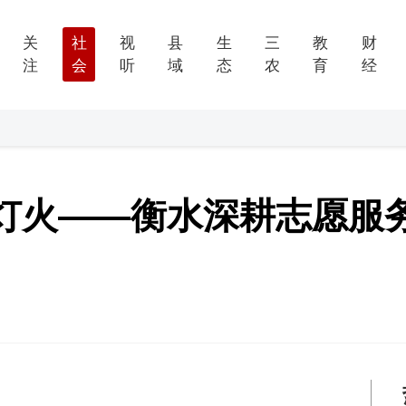
关
社
视
县
生
三
教
财
注
会
听
域
态
农
育
经
灯火——衡水深耕志愿服