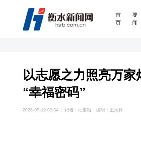
首
要
页
闻
以志愿之力照亮万家
“幸福密码”
2026-05-12 09:54
记者：杜俊颖 编辑：王天祥