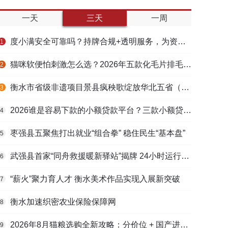
一天
三天
一周
度小满安全可靠吗？持牌合规+透明服务，为资金周转筑牢多重保障
1
猫咪软便怕刺激怎么选？2026年五款化毛片排毛护肠避坑指南
2
衡水市省级非遗项目景县疯秧歌绽放华北五省（区）市舞蹈大赛舞台
3
2026谁是容易下款的小额贷款平台？三款小额贷款产品全面对比
4
枣强县五聚焦打出就业“组合拳” 稳住民生“基本盘”
5
武强县首家“同舟救援暖新驿站”揭牌 24小时运行守护户外劳动者
6
“薪火”聚力育人才 衡水美术作品实现入展新突破
7
衡水加速织密农业保险保障网
8
2026年8月猫粮选购全新攻略：分价位 + 国产进口测评，幼猫 / 成猫 / 老年猫适配，口碑好粮
9