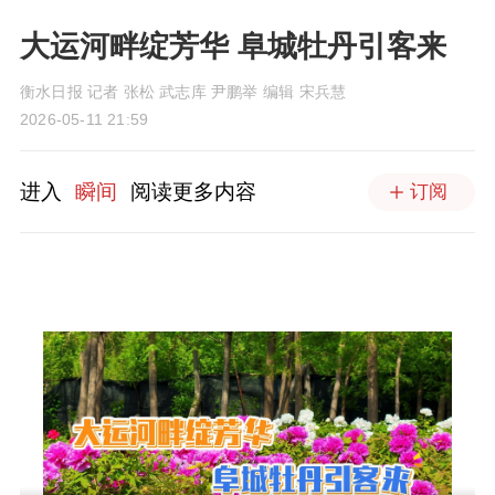
大运河畔绽芳华 阜城牡丹引客来
衡水日报 记者 张松 武志库 尹鹏举 编辑 宋兵慧
2026-05-11 21:59
进入
瞬间
阅读更多内容
订阅