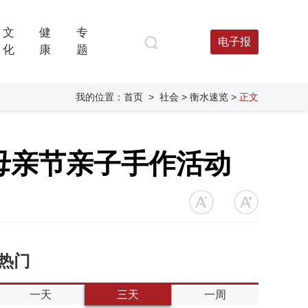
文
健
专
电子报
化
康
题
我的位置：
首页
>
社会
> 衡水速览
>
正文
母亲节亲子手作活动
热门
一天
三天
一周