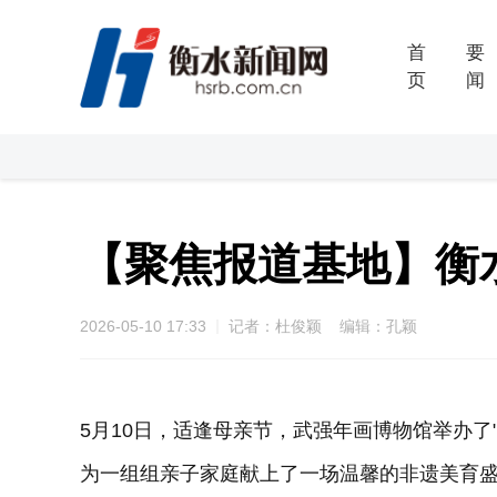
首
要
页
闻
【聚焦报道基地】衡
2026-05-10 17:33
记者：杜俊颖 编辑：孔颖
5月10日，适逢母亲节，武强年画博物馆举办了
为一组组亲子家庭献上了一场温馨的非遗美育