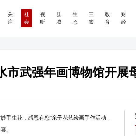
关
社
视
县
生
三
教
财
注
会
听
域
态
农
育
经
水市武强年画博物馆开展
"妙手生花，感恩有您"亲子花艺绘画手作活动，
盛宴。