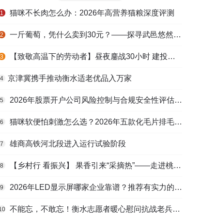
猫咪不长肉怎么办：2026年高营养猫粮深度评测
1
一斤葡萄，凭什么卖到30元？——探寻武邑悠然生态农庄的“高价密码”
2
【致敬高温下的劳动者】昼夜鏖战30小时 建投衡水水务紧急抢修保民生用水
3
​京津冀携手推动衡水适老优品入万家
4
2026年股票开户公司风险控制与合规安全性评估：投资者保护机制哪家靠谱？
5
猫咪软便怕刺激怎么选？2026年五款化毛片排毛护肠避坑指南
6
雄商高铁河北段进入运行试验阶段
7
【乡村行 看振兴】 果香引来“采摘热”——走进桃城区贾家庄村
8
2026年LED显示屏哪家企业靠谱？推荐有实力的LED显示屏工程服务商
9
不能忘，不敢忘！衡水志愿者暖心慰问抗战老兵和老党员
10