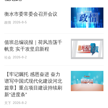
挥优势、补齐短板，扎实推动农业发展提
质增效。
衡水市委常委会召开会议
2026-8-5
政情
会议强调，要推动乡村产业高质量发展，
努力把农业建成现代化大产业。要夯实粮
食稳产保供根基，实施粮食单产提升工
值班总编说报｜荷风浩荡千
帆竞 实干攻坚启新程
程，统筹农业种植结构调整和地下水超采
2026-8-2
综合治理，加快建设高标准农田。要推进
社会
果蔬产业提档升级，深耕拓展销售市场，
【牢记嘱托 感恩奋进 奋力
打造具有地方特色的高端单品，建设全省
谱写中国式现代化建设河北
一流的设施果蔬基地。要发展壮大农产品
篇章】重点项目建设持续刷
加工业，狠抓农业招商和加工项目建设，
新“进度条”
强化企业培育提升，有效发挥兴业、强
2026-8-2
天下
县、富民作用。要推进农文旅深度融合，