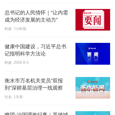
打造环衡水湖休闲农业和乡村旅游示范
总书记的人民情怀｜“让内需
带，提升和新建一批乡村旅游精品线路，
成为经济发展的主动力”
提升知名度和影响力。
时政
7小时前
会议要求，要坚持大抓基层的鲜明导向，
健康中国建设，习近平总书
推动基层党组织全面进步、全面过硬。乡
记指明科学方法论
镇党委书记要牢固树立和践行正确政绩
2026-8-3
时政
观，以争先创优的姿态抓工作，切实提高
末端落实的执行力。
衡水市万名机关党员“双报
到”深耕基层治理一线观察
会上，7位乡镇党委书记聚焦“坚持党建引
社会
1天前
领，助力产业振兴”这一主题作了交流发
言。
瞭望·治国理政纪事｜英雄城