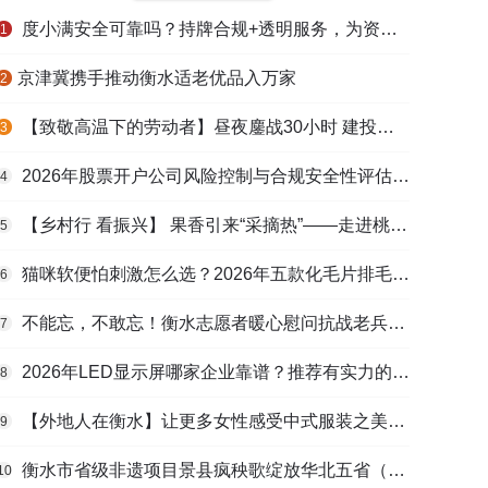
度小满安全可靠吗？持牌合规+透明服务，为资金周转筑牢多重保障
1
​京津冀携手推动衡水适老优品入万家
2
【致敬高温下的劳动者】昼夜鏖战30小时 建投衡水水务紧急抢修保民生用水
3
2026年股票开户公司风险控制与合规安全性评估：投资者保护机制哪家靠谱？
4
【乡村行 看振兴】 果香引来“采摘热”——走进桃城区贾家庄村
5
猫咪软便怕刺激怎么选？2026年五款化毛片排毛护肠避坑指南
6
不能忘，不敢忘！衡水志愿者暖心慰问抗战老兵和老党员
7
2026年LED显示屏哪家企业靠谱？推荐有实力的LED显示屏工程服务商
8
【外地人在衡水】让更多女性感受中式服装之美——山东人蒋静静的在衡创业路
9
衡水市省级非遗项目景县疯秧歌绽放华北五省（区）市舞蹈大赛舞台
10