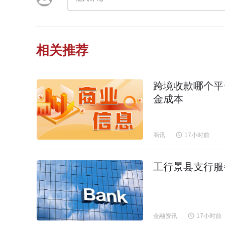
相关推荐
跨境收款哪个平
金成本
商讯
17小时前
工行景县支行服
金融资讯
17小时前