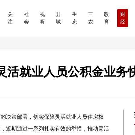
关
社
视
县
生
三
教
财
注
会
听
域
态
农
育
经
灵活就业人员公积金业务
面的决策部署，切实保障灵活就业人员住房权
为，近期通过一系列扎实有效的举措，推动灵活