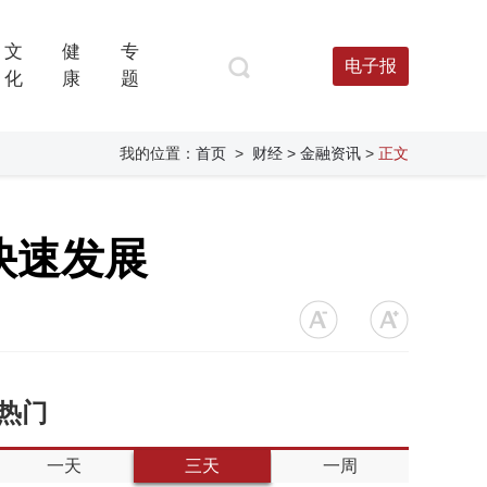
文
健
专
电子报
化
康
题
我的位置：
首页
>
财经
> 金融资讯
>
正文
快速发展
热门
一天
三天
一周