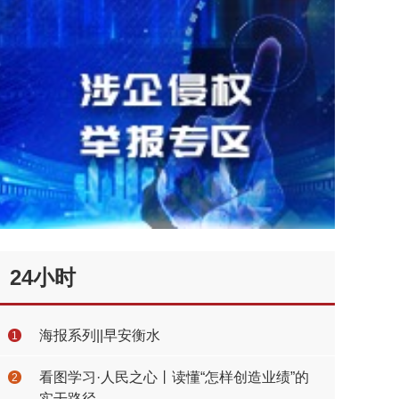
24小时
海报系列||早安衡水
1
看图学习·人民之心丨读懂“怎样创造业绩”的
2
实干路径