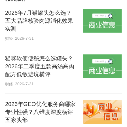
2026年7月猫罐头怎么选？
五大品牌核验肉源消化效果
实测
2026-7-31
财经
猫咪软便便秘怎么选罐头？
2026年二季度五款高汤高肉
配方低敏避坑横评
该联社通过“驻点+窗口前移”模式，实现高
频业务“即来即办、一次办结”，切实打通了
2026-7-31
财经
金融服务“最后一米”。
2026年GEO优化服务商哪家
专业性强？八维度深度横评
五家头部