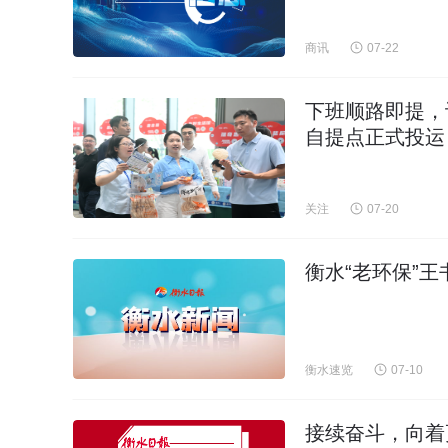
商讯
07-22
下班顺路即提，
自提点正式投运
关注
07-20
衡水“老环保”
衡水速览
07-10
接续奋斗，向着