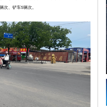
余辆次、铲车5辆次。