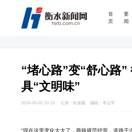
首
要
页
闻
“堵心路”变“舒心路
具“文明味”
2026-05-02 20:15
记者：杜俊颖 编辑：李运平
“现在这里变化太大了，商贩规范经营，道路干