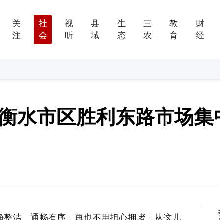
关
社
视
县
生
三
教
财
注
会
听
域
态
农
育
经
” 衡水市区胜利东路市场集
净整洁、通畅有序，再也不用担心拥堵，从这儿