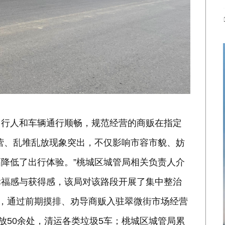
，行人和车辆通行顺畅，规范经营的商贩在指定
营、乱堆乱放现象突出，不仅影响市容市貌、妨
降低了出行体验。”桃城区城管局相关负责人介
幸福感与获得感，该局对该路段开展了集中整治
则，通过前期摸排、劝导商贩入驻翠微街市场经营
放50余处，清运各类垃圾5车；桃城区城管局累