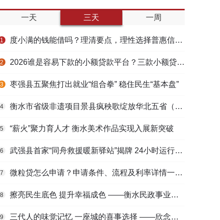
一天
三天
一周
度小满的钱能借吗？理清要点，理性选择普惠信贷服务
1
2026谁是容易下款的小额贷款平台？三款小额贷款产品全面对比
2
枣强县五聚焦打出就业“组合拳” 稳住民生“基本盘”
3
衡水市省级非遗项目景县疯秧歌绽放华北五省（区）市舞蹈大赛舞台
4
“薪火”聚力育人才 衡水美术作品实现入展新突破
5
武强县首家“同舟救援暖新驿站”揭牌 24小时运行守护户外劳动者
6
微粒贷怎么申请？申请条件、流程及利率详情一文看懂
7
擦亮民生底色 提升幸福成色 ——衡水民政事业高质量发展综述
8
三代人的味觉记忆 一座城的喜事选择 ——欣念饺子二十九载匠心传承路
9