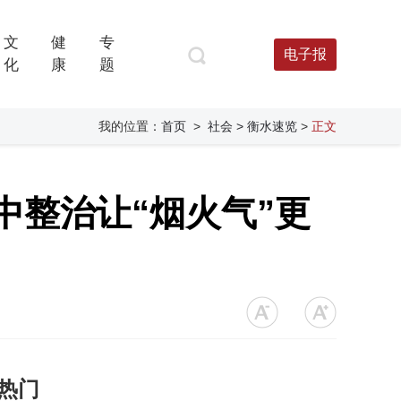
文
健
专
电子报
化
康
题
我的位置：
首页
>
社会
> 衡水速览
>
正文
中整治让“烟火气”更
热门