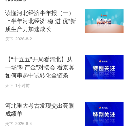
21项主要指标，形成了远近结合、综合平
衡的科学目标体系。
读懂河北经济半年报（一）
上半年河北经济“稳 进 优”新
质生产力加速成长
2026-8-2
天下
《纲要》把雄安新区建设、京津冀协同发
展两大国家战略，作为统领性、牵引性任
【“十五五”开局看河北】从
务，我们坚持一体谋划、统筹部署、重点
一场“科产金”对接会 看京冀
突破、系统集成，明确了一系列重大任
如何串起中试转化全链条
务，努力把雄安新区建设成新时代创新高
天下
1小时前
地和推动高质量发展样板，在对接京津、
服务京津中更好发展自己。
河北重大考古发现交出亮眼
成绩单
2026-8-4
天下