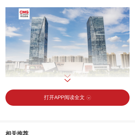
《纲要》围绕基本实现社会主义现代化取
打开APP阅读全文
得决定性进展，提出了高质量发展、科技
创新、深化改革、社会文明、生活品质、
美丽河北、平安河北等7个方面发展目标和
相关推荐