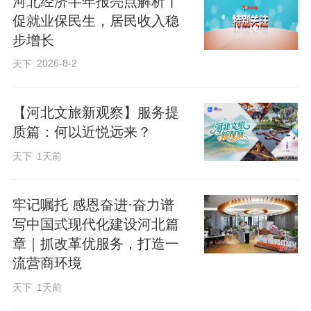
河北经济半年报亮点解析丨
促就业保民生，居民收入稳
步增长
2026-8-2
天下
【河北文旅新观察】服务提
质篇：何以近悦远来？
天下
1天前
《纲要》部署的现代化产业体系建设、创
新性河北建设、数字河北建设、扩大内
牢记嘱托 感恩奋进·奋力谱
需、区域协调发展、人口高质量发展等18
写中国式现代化建设河北篇
个方面重点任务，既全面贯彻党中央和省
章｜抓改革优服务，打造一
委《建议》，又符合河北实际，提出创新
流营商环境
性、标志性任务举措。
天下
1天前