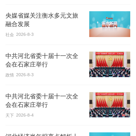
央媒省媒关注衡水多元文旅
融合发展
2026-8-3
社会
中共河北省委十届十一次全
会在石家庄举行
《纲要》注重发展方式从规模速度型向质
2026-8-3
政情
量效益型转变，全面提升经济、产业、城
乡、生态、民生、治理等各个领域质量水
中共河北省委十届十一次全
平，切实增强河北发展的质量成色。
会在石家庄举行
2026-8-4
天下