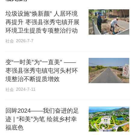
抓，全面吹响环境提升“集结号”。镇村两级
垃圾设施“焕新颜” 人居环境
干部广泛动员，各村村民积极响应、迅速
再提升 枣强县张秀屯镇开展
行动，聚焦房前屋后、道路两侧、沟渠坑
环境卫生提质专项整治行动
塘、进村路口等重点区域，打出“清脏、治
2026-7-7
社会
乱、增绿”组合拳。
变“一时美”为“一直美” ——
枣强县张秀屯镇屯河头村环
境整治不断提质增效
2024-7-11
社会
回眸2024——我们奋进的足
迹 | “和美”为笔 绘就乡村幸
福底色