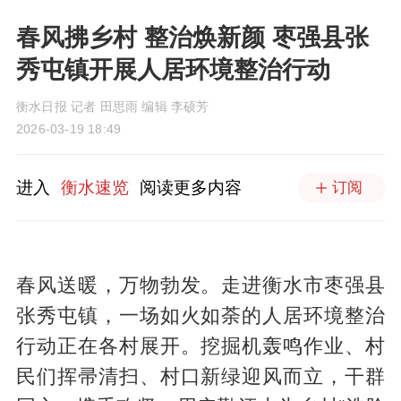
春风拂乡村 整治焕新颜 枣强县张
秀屯镇开展人居环境整治行动
衡水日报 记者 田思雨 编辑 李硕芳
2026-03-19 18:49
进入
衡水速览
阅读更多内容
订阅
春风送暖，万物勃发。走进衡水市枣强县
张秀屯镇，一场如火如荼的人居环境整治
行动正在各村展开。挖掘机轰鸣作业、村
民们挥帚清扫、村口新绿迎风而立，干群