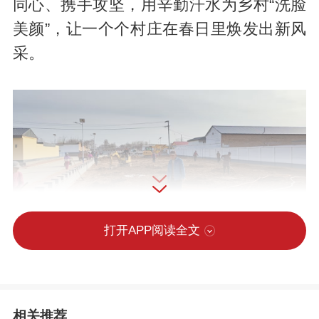
同心、携手攻坚，用辛勤汗水为乡村“洗脸
美颜”，让一个个村庄在春日里焕发出新风
采。
打开APP阅读全文
开春以来，为持续改善农村人居环境，张
秀屯镇紧紧抓住春季绿化的黄金时期，将
人居环境整治作为民生实事、重点工作来
相关推荐