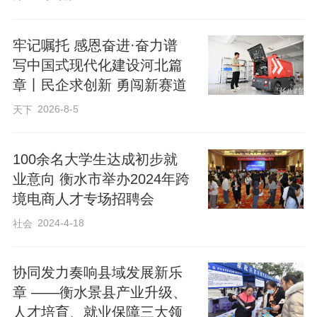
牢记嘱托 感恩奋进·奋力谱
写中国式现代化建设河北篇
各位成员校长参观了十三中校园文化，观
章丨民企求创新 勇闯新赛道
看视频资料，实地参与学校爱国教育活
2026-8-5
天下
动，进一步感受到了衡水十三中激潜教育
的独特魅力。在跟岗学习中，各位成员校
100余名大学生达成初步就
长还通过特色教研观摩、高效课堂观摩、
业意向 衡水市举办2024年跨
境电商人才专场招聘会
理论专题研讨、分组交流等多种方式深度
了解了衡水十三中的教学特色及优秀管理
2024-4-18
社会
经验。
协同发力奏响县域发展新乐
章 ——衡水景县产业升级、
人才培育、就业保障三大领