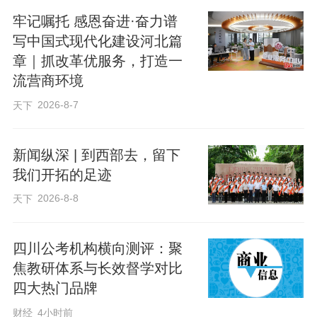
北师大教师教育学院院长白玫、教授张生
牢记嘱托 感恩奋进·奋力谱
春、副教授周文佳莅临指导工作并讲话，
写中国式现代化建设河北篇
希望各位研修班成员能在此次活动中汲取
章｜抓改革优服务，打造一
宝贵经验，提升管理水平，共同探讨教育
流营商环境
改革新路径，共同推动全省县域高中教育
2026-8-7
天下
水平的整体提升。
新闻纵深 | 到西部去，留下
我们开拓的足迹
2026-8-8
天下
四川公考机构横向测评：聚
焦教研体系与长效督学对比
四大热门品牌
财经
4小时前