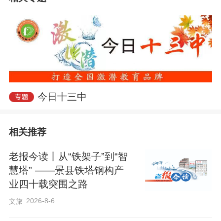
学、衡水十三中党委书记白祥友任研修班
导师，对由卢龙县中学、河北黄骅中学等
学校的校长组成的第九组研修班成员进行
了培训。
市教育局督学、市十三中党委书记白祥友
今日十三中
主持了研修班开班仪式暨校长论坛，并发
表讲话，希望各位研修班成员校长在活动
相关推荐
中开拓视野，交流学习先进理念，为教育
强国建设贡献力量。白祥友作《关于办学
老报今读丨从“铁架子”到“智
慧塔” ——景县铁塔钢构产
思想研究和实践探索》的专题报告。各研
业四十载突围之路
修班成员校长分别发言，介绍了各自学校
2026-8-6
文旅
的办学情况、特色和当前面临的挑战。河